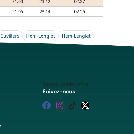
21:03
23:12
02:27
21:05
23:14
02:26
Cuvillers
Hem-Lenglet
Hem-Lenglet
[popup_guide_omra]
Suivez-nous
é