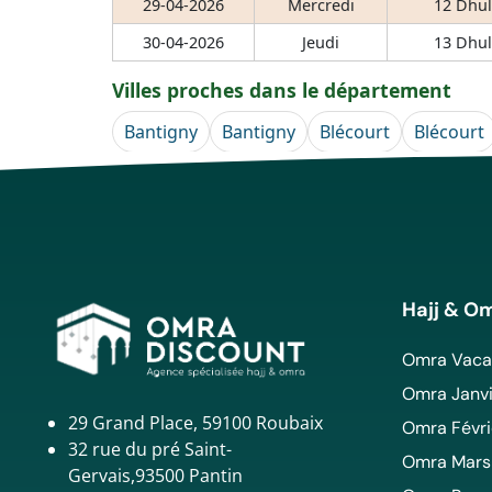
29-04-2026
Mercredi
12 Dhul
30-04-2026
Jeudi
13 Dhul
Villes proches dans le département
Bantigny
Bantigny
Blécourt
Blécourt
Hajj & O
Omra Vacan
Omra Janvi
29 Grand Place, 59100 Roubaix
Omra Févri
32 rue du pré Saint-
Omra Mars
Gervais,93500 Pantin