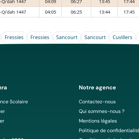
-Qiʿdah 1447
04:09
06:27
13:45
17:44
-Qiʿdah 1447
04:05
06:25
13:44
17:45
Fressies
Fressies
Sancourt
Sancourt
Cuvillers
mra
Notre agence
ce Scolaire
Contactez-nous
er
Qui sommes-nous ?
er
Mentions légales
Politique de confidentialit