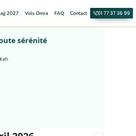
ajj 2027
Vols Omra
FAQ
Contact
01 77 37 36 99
oute sérénité
.
kkah