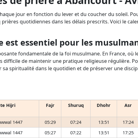
s de prière à Abancourt - Av
haque jour en fonction du lever et du coucher du soleil. P
q prières quotidiennes dans les délais prescrits. Voici le cale
e est essentiel pour les musulma
osante fondamentale de la foi musulmane. En France, où le 
s difficile de maintenir une pratique religieuse régulière. P
r sa spiritualité dans le quotidien et de préserver une disci
te Hijri
Fajr
Shuruq
Dhohr
Asr
awwal 1447
05:29
07:24
13:51
17:24
awwal 1447
05:27
07:22
13:51
17:25