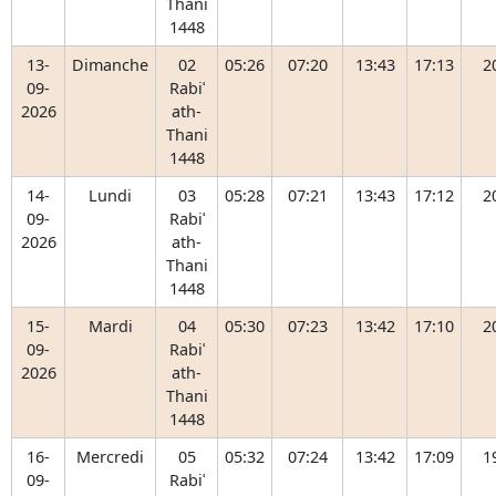
Thani
1448
13-
Dimanche
02
05:26
07:20
13:43
17:13
2
09-
Rabiʿ
2026
ath-
Thani
1448
14-
Lundi
03
05:28
07:21
13:43
17:12
2
09-
Rabiʿ
2026
ath-
Thani
1448
15-
Mardi
04
05:30
07:23
13:42
17:10
2
09-
Rabiʿ
2026
ath-
Thani
1448
16-
Mercredi
05
05:32
07:24
13:42
17:09
1
09-
Rabiʿ