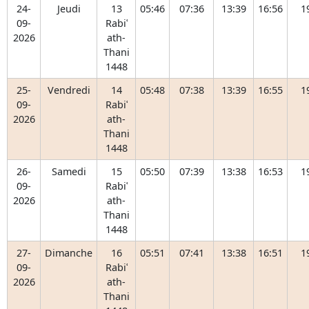
24-
Jeudi
13
05:46
07:36
13:39
16:56
1
09-
Rabiʿ
2026
ath-
Thani
1448
25-
Vendredi
14
05:48
07:38
13:39
16:55
1
09-
Rabiʿ
2026
ath-
Thani
1448
26-
Samedi
15
05:50
07:39
13:38
16:53
1
09-
Rabiʿ
2026
ath-
Thani
1448
27-
Dimanche
16
05:51
07:41
13:38
16:51
1
09-
Rabiʿ
2026
ath-
Thani