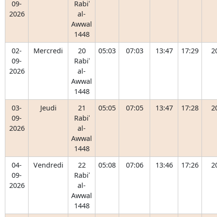
09-
Rabiʿ
2026
al-
Awwal
1448
02-
Mercredi
20
05:03
07:03
13:47
17:29
2
09-
Rabiʿ
2026
al-
Awwal
1448
03-
Jeudi
21
05:05
07:05
13:47
17:28
2
09-
Rabiʿ
2026
al-
Awwal
1448
04-
Vendredi
22
05:08
07:06
13:46
17:26
2
09-
Rabiʿ
2026
al-
Awwal
1448