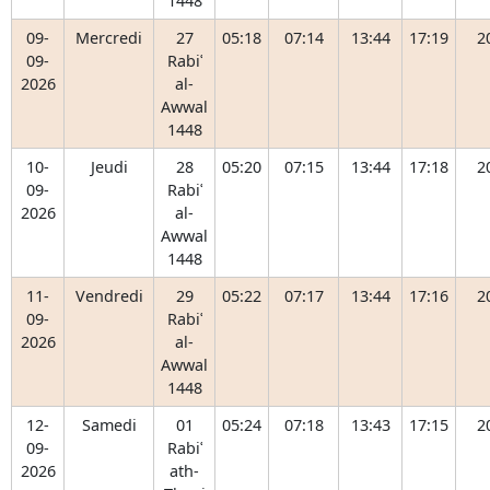
1448
09-
Mercredi
27
05:18
07:14
13:44
17:19
2
09-
Rabiʿ
2026
al-
Awwal
1448
10-
Jeudi
28
05:20
07:15
13:44
17:18
2
09-
Rabiʿ
2026
al-
Awwal
1448
11-
Vendredi
29
05:22
07:17
13:44
17:16
2
09-
Rabiʿ
2026
al-
Awwal
1448
12-
Samedi
01
05:24
07:18
13:43
17:15
2
09-
Rabiʿ
2026
ath-