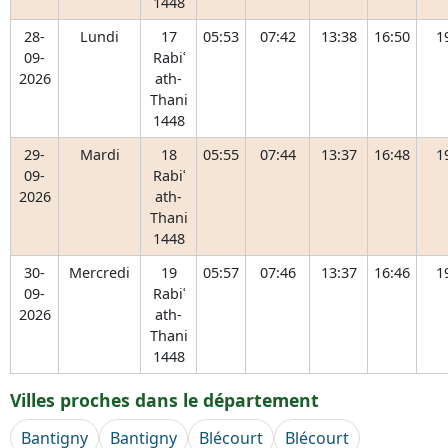
1448
28-
Lundi
17
05:53
07:42
13:38
16:50
1
09-
Rabiʿ
2026
ath-
Thani
1448
29-
Mardi
18
05:55
07:44
13:37
16:48
1
09-
Rabiʿ
2026
ath-
Thani
1448
30-
Mercredi
19
05:57
07:46
13:37
16:46
1
09-
Rabiʿ
2026
ath-
Thani
1448
Villes proches dans le département
Bantigny
Bantigny
Blécourt
Blécourt