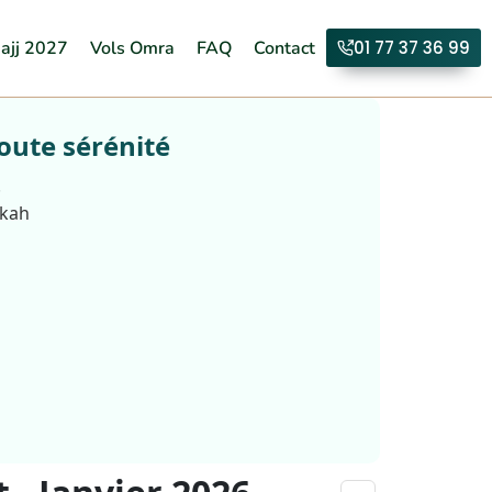
ajj 2027
Vols Omra
FAQ
Contact
01 77 37 36 99
oute sérénité
.
kkah