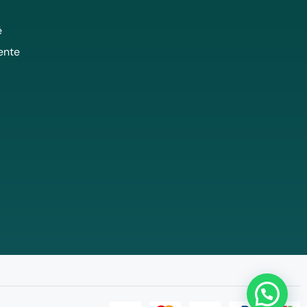
é
ente