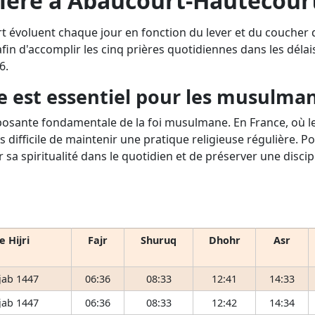
ière à Abaucourt-Hautecourt
t évoluent chaque jour en fonction du lever et du coucher 
fin d'accomplir les cinq prières quotidiennes dans les délais 
6.
e est essentiel pour les musulma
osante fondamentale de la foi musulmane. En France, où le 
s difficile de maintenir une pratique religieuse régulière. P
r sa spiritualité dans le quotidien et de préserver une disci
e Hijri
Fajr
Shuruq
Dhohr
Asr
jab 1447
06:36
08:33
12:41
14:33
jab 1447
06:36
08:33
12:42
14:34