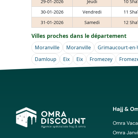
29-01-2026
Jeudi
10 Sha
30-01-2026
Vendredi
11 Sha
31-01-2026
Samedi
12 Sha
Villes proches dans le département
Moranville
Moranville
Grimaucourt-en
Damloup
Eix
Eix
Fromezey
Fromez
Hajj & O
Omra Vacan
Omra Janvi