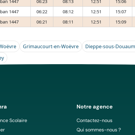
ʿban 1447
06:23
08:13
12:51
15:06
ʿban 1447
06:22
08:12
12:51
15:07
ʿban 1447
06:21
08:11
12:51
15:09
-Woëvre
Grimaucourt-en-Woëvre
Dieppe-sous-Douaum
ey
mra
Notre agence
ce Scolaire
Contactez-nous
er
Qui sommes-nous ?