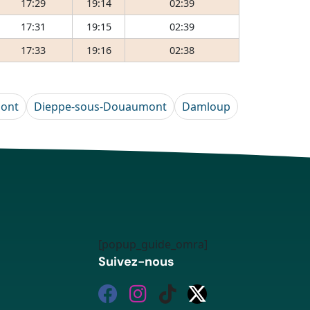
17:29
19:14
02:39
17:31
19:15
02:39
17:33
19:16
02:38
ont
Dieppe-sous-Douaumont
Damloup
[popup_guide_omra]
Suivez-nous