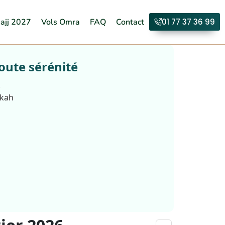
ajj 2027
Vols Omra
FAQ
Contact
01 77 37 36 99
oute sérénité
.
kkah