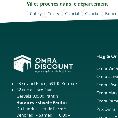
Villes proches dans le département
Cubry
Cubry
Cubrial
Cubrial
Bourn
Hajj & O
Omra Vacan
Omra Janvi
29 Grand Place, 59100 Roubaix
Omra Févri
32 rue du pré Saint-
Omra Mars
Gervais,93500 Pantin
Omra Ram
Horaires Estivale Pantin
Du Lundi au Jeudi: Fermé
Prix Omra
Vendredi – Samedi : 10:00 –
Omra 202