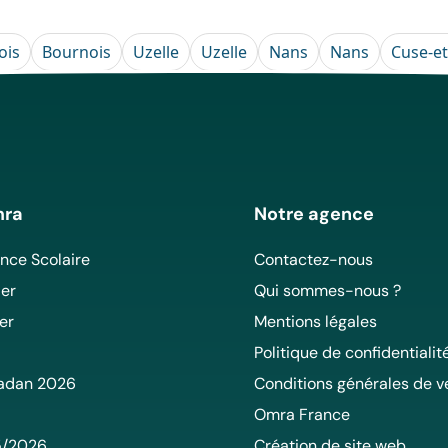
ois
Bournois
Uzelle
Uzelle
Nans
Nans
Cuse-et
mra
Notre agence
ce Scolaire
Contactez-nous
er
Qui sommes-nous ?
er
Mentions légales
Politique de confidentialit
adan 2026
Conditions générales de v
Omra France
5/2026
Création de site web