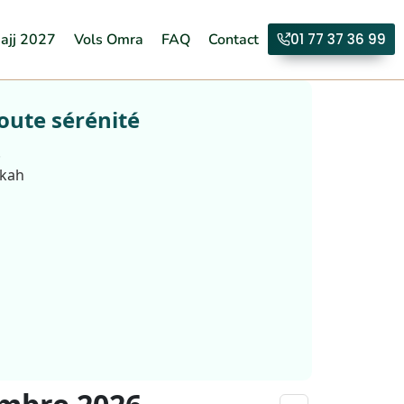
ajj 2027
Vols Omra
FAQ
Contact
01 77 37 36 99
oute sérénité
.
kkah