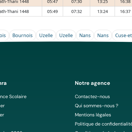
 ath-Thani 1448
05:47
07:30
13:25
16:38
 ath-Thani 1448
05:49
07:32
13:24
16:37
ois
Bournois
Uzelle
Uzelle
Nans
Nans
Cuse-et
mra
Notre agence
ce Scolaire
Contactez-nous
er
Qui sommes-nous ?
er
Mentions légales
Politique de confidentialit