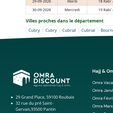
29-09-2026
Mardi
18 Rabiʿ
30-09-2026
Mercredi
19 Rabiʿ
Villes proches dans le département
Cubry
Cubry
Cubrial
Cubrial
Bourn
Hajj & O
Omra Vacan
Omra Janvi
29 Grand Place, 59100 Roubaix
Omra Févri
32 rue du pré Saint-
Omra Mars
Gervais,93500 Pantin