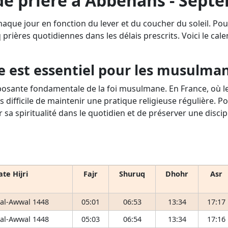
de prière à Abbenans - Sept
haque jour en fonction du lever et du coucher du soleil. P
q prières quotidiennes dans les délais prescrits. Voici le cale
e est essentiel pour les musulma
osante fondamentale de la foi musulmane. En France, où le 
s difficile de maintenir une pratique religieuse régulière. P
r sa spiritualité dans le quotidien et de préserver une disci
te Hijri
Fajr
Shuruq
Dhohr
Asr
 al-Awwal 1448
05:01
06:53
13:34
17:17
 al-Awwal 1448
05:03
06:54
13:34
17:16