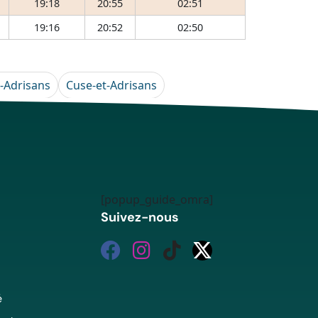
19:18
20:55
02:51
19:16
20:52
02:50
-Adrisans
Cuse-et-Adrisans
[popup_guide_omra]
Suivez-nous
é