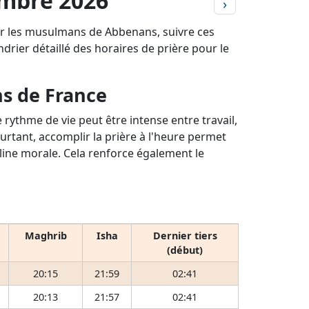
embre 2026
›
our les musulmans de Abbenans, suivre ces
ndrier détaillé des horaires de prière pour le
ns de France
rythme de vie peut être intense entre travail,
ourtant, accomplir la prière à l'heure permet
pline morale. Cela renforce également le
Maghrib
Isha
Dernier tiers
(début)
20:15
21:59
02:41
20:13
21:57
02:41