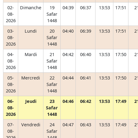
02-
Dimanche
19
04:39
06:37
13:53
17:51
2
08-
Safar
2026
1448
03-
Lundi
20
04:40
06:39
13:53
17:51
2
08-
Safar
2026
1448
04-
Mardi
21
04:42
06:40
13:53
17:50
2
08-
Safar
2026
1448
05-
Mercredi
22
04:44
06:41
13:53
17:50
2
08-
Safar
2026
1448
06-
Jeudi
23
04:46
06:42
13:53
17:49
2
08-
Safar
2026
1448
07-
Vendredi
24
04:47
06:43
13:53
17:49
2
08-
Safar
2026
1448