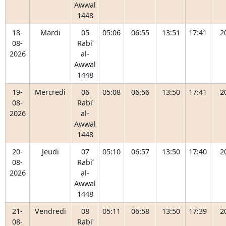
Awwal
1448
18-
Mardi
05
05:06
06:55
13:51
17:41
2
08-
Rabiʿ
2026
al-
Awwal
1448
19-
Mercredi
06
05:08
06:56
13:50
17:41
2
08-
Rabiʿ
2026
al-
Awwal
1448
20-
Jeudi
07
05:10
06:57
13:50
17:40
2
08-
Rabiʿ
2026
al-
Awwal
1448
21-
Vendredi
08
05:11
06:58
13:50
17:39
2
08-
Rabiʿ