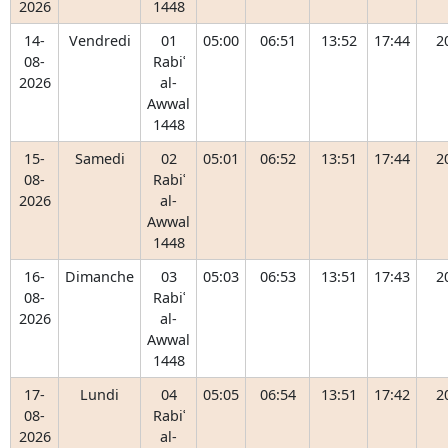
2026
1448
14-
Vendredi
01
05:00
06:51
13:52
17:44
2
08-
Rabiʿ
2026
al-
Awwal
1448
15-
Samedi
02
05:01
06:52
13:51
17:44
2
08-
Rabiʿ
2026
al-
Awwal
1448
16-
Dimanche
03
05:03
06:53
13:51
17:43
2
08-
Rabiʿ
2026
al-
Awwal
1448
17-
Lundi
04
05:05
06:54
13:51
17:42
2
08-
Rabiʿ
2026
al-