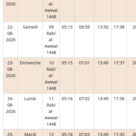
2026
al-
Awwal
1448
22-
Samedi
09
05:13
06:59
13:50
17:38
2
08-
Rabiʿ
2026
al-
Awwal
1448
23-
Dimanche
10
05:15
07:01
13:49
17:37
2
08-
Rabiʿ
2026
al-
Awwal
1448
24-
Lundi
11
05:16
07:02
13:49
17:36
2
08-
Rabiʿ
2026
al-
Awwal
1448
25-
Mardi
12
05:18
07:03
13:49
17:35
2