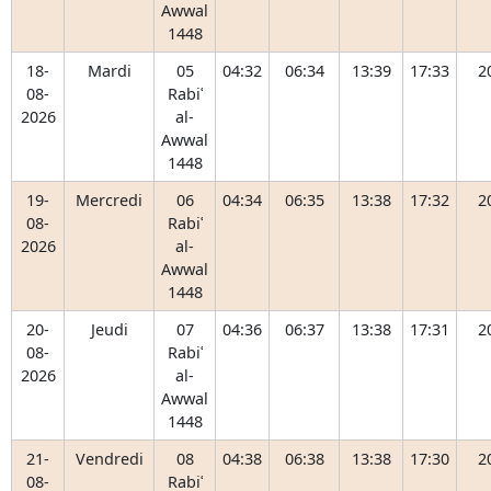
Awwal
1448
18-
Mardi
05
04:32
06:34
13:39
17:33
2
08-
Rabiʿ
2026
al-
Awwal
1448
19-
Mercredi
06
04:34
06:35
13:38
17:32
2
08-
Rabiʿ
2026
al-
Awwal
1448
20-
Jeudi
07
04:36
06:37
13:38
17:31
2
08-
Rabiʿ
2026
al-
Awwal
1448
21-
Vendredi
08
04:38
06:38
13:38
17:30
2
08-
Rabiʿ