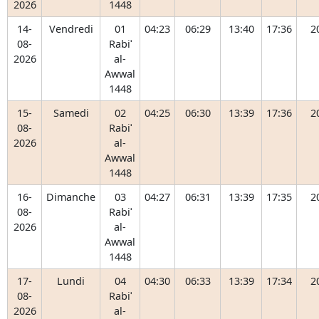
2026
1448
14-
Vendredi
01
04:23
06:29
13:40
17:36
2
08-
Rabiʿ
2026
al-
Awwal
1448
15-
Samedi
02
04:25
06:30
13:39
17:36
2
08-
Rabiʿ
2026
al-
Awwal
1448
16-
Dimanche
03
04:27
06:31
13:39
17:35
2
08-
Rabiʿ
2026
al-
Awwal
1448
17-
Lundi
04
04:30
06:33
13:39
17:34
2
08-
Rabiʿ
2026
al-