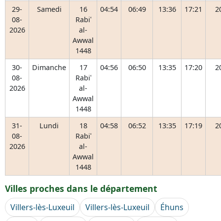
29-
Samedi
16
04:54
06:49
13:36
17:21
2
08-
Rabiʿ
2026
al-
Awwal
1448
30-
Dimanche
17
04:56
06:50
13:35
17:20
2
08-
Rabiʿ
2026
al-
Awwal
1448
31-
Lundi
18
04:58
06:52
13:35
17:19
2
08-
Rabiʿ
2026
al-
Awwal
1448
Villes proches dans le département
Villers-lès-Luxeuil
Villers-lès-Luxeuil
Éhuns