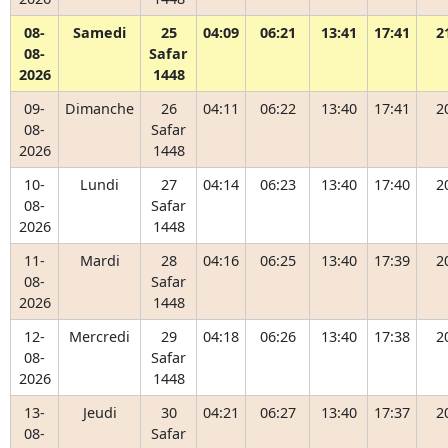
08-
Samedi
25
04:09
06:21
13:41
17:41
2
08-
Safar
2026
1448
09-
Dimanche
26
04:11
06:22
13:40
17:41
2
08-
Safar
2026
1448
10-
Lundi
27
04:14
06:23
13:40
17:40
2
08-
Safar
2026
1448
11-
Mardi
28
04:16
06:25
13:40
17:39
2
08-
Safar
2026
1448
12-
Mercredi
29
04:18
06:26
13:40
17:38
2
08-
Safar
2026
1448
13-
Jeudi
30
04:21
06:27
13:40
17:37
2
08-
Safar