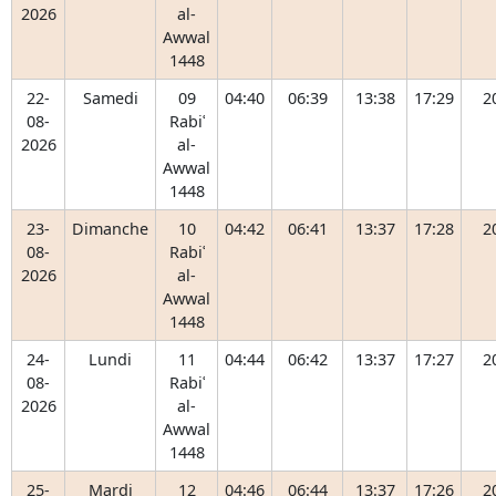
2026
al-
Awwal
1448
22-
Samedi
09
04:40
06:39
13:38
17:29
2
08-
Rabiʿ
2026
al-
Awwal
1448
23-
Dimanche
10
04:42
06:41
13:37
17:28
2
08-
Rabiʿ
2026
al-
Awwal
1448
24-
Lundi
11
04:44
06:42
13:37
17:27
2
08-
Rabiʿ
2026
al-
Awwal
1448
25-
Mardi
12
04:46
06:44
13:37
17:26
2