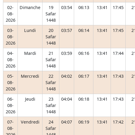
02-
Dimanche
19
03:54
06:13
13:41
17:45
2
08-
Safar
2026
1448
03-
Lundi
20
03:57
06:14
13:41
17:45
2
08-
Safar
2026
1448
04-
Mardi
21
03:59
06:16
13:41
17:44
2
08-
Safar
2026
1448
05-
Mercredi
22
04:02
06:17
13:41
17:43
2
08-
Safar
2026
1448
06-
Jeudi
23
04:04
06:18
13:41
17:43
2
08-
Safar
2026
1448
07-
Vendredi
24
04:07
06:19
13:41
17:42
2
08-
Safar
2026
1448