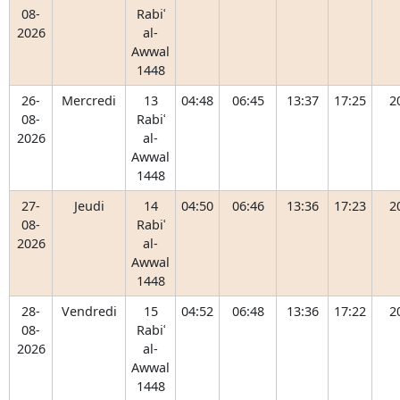
08-
Rabiʿ
2026
al-
Awwal
1448
26-
Mercredi
13
04:48
06:45
13:37
17:25
2
08-
Rabiʿ
2026
al-
Awwal
1448
27-
Jeudi
14
04:50
06:46
13:36
17:23
2
08-
Rabiʿ
2026
al-
Awwal
1448
28-
Vendredi
15
04:52
06:48
13:36
17:22
2
08-
Rabiʿ
2026
al-
Awwal
1448