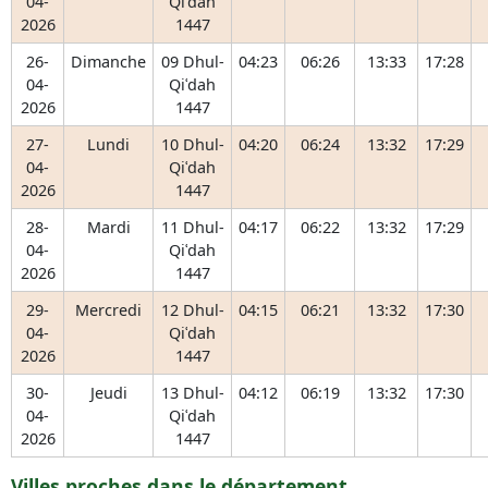
04-
Qiʿdah
2026
1447
26-
Dimanche
09 Dhul-
04:23
06:26
13:33
17:28
04-
Qiʿdah
2026
1447
27-
Lundi
10 Dhul-
04:20
06:24
13:32
17:29
04-
Qiʿdah
2026
1447
28-
Mardi
11 Dhul-
04:17
06:22
13:32
17:29
04-
Qiʿdah
2026
1447
29-
Mercredi
12 Dhul-
04:15
06:21
13:32
17:30
04-
Qiʿdah
2026
1447
30-
Jeudi
13 Dhul-
04:12
06:19
13:32
17:30
04-
Qiʿdah
2026
1447
Villes proches dans le département