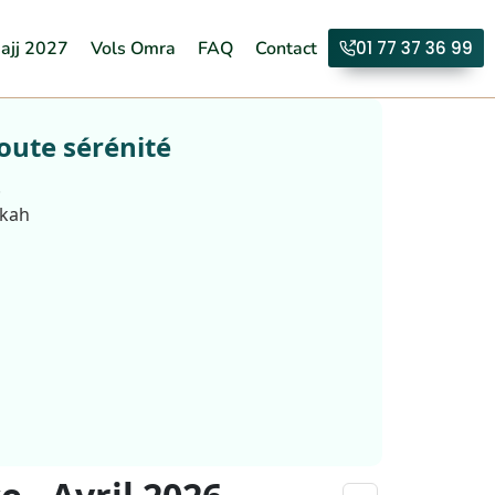
ajj 2027
Vols Omra
FAQ
Contact
01 77 37 36 99
oute sérénité
.
kkah