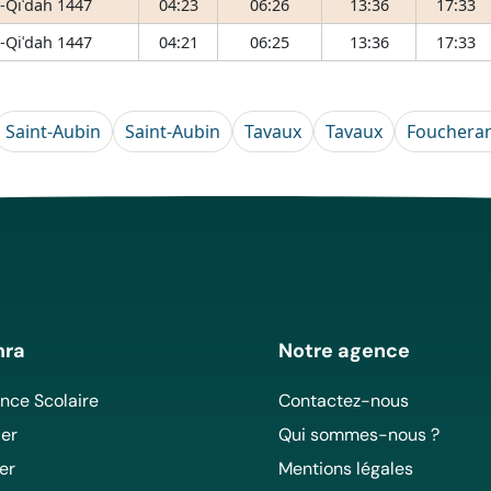
-Qiʿdah 1447
04:23
06:26
13:36
17:33
-Qiʿdah 1447
04:21
06:25
13:36
17:33
Saint-Aubin
Saint-Aubin
Tavaux
Tavaux
Fouchera
mra
Notre agence
ce Scolaire
Contactez-nous
er
Qui sommes-nous ?
er
Mentions légales