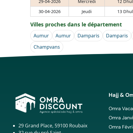
29-04-2026
Mercredi
12 Dhul
30-04-2026
Jeudi
13 Dhul
Villes proches dans le département
Aumur
Aumur
Damparis
Damparis
Champvans
Hajj & O
Omra Vacan
Omra Janvi
29 Grand Place, 59100 Roubaix
Omra Févri
32 rue du pré Saint-