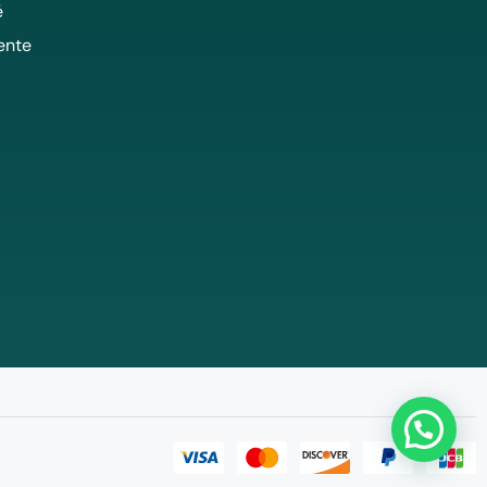
é
ente