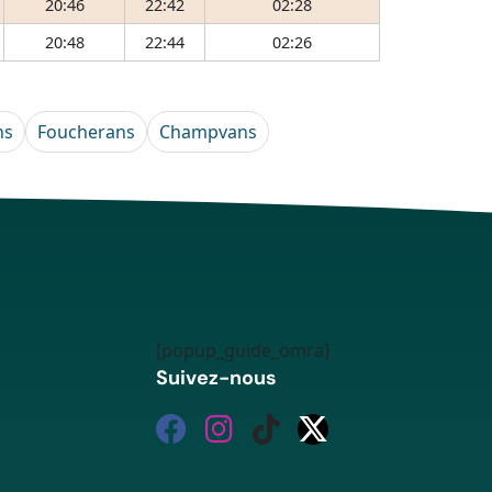
20:46
22:42
02:28
20:48
22:44
02:26
ns
Foucherans
Champvans
[popup_guide_omra]
Suivez-nous