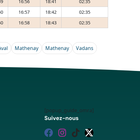
39
16:56
18:41
02:35
40
16:57
18:42
02:35
40
16:58
18:43
02:35
Aval
Mathenay
Mathenay
Vadans
[popup_guide_omra]
Suivez-nous