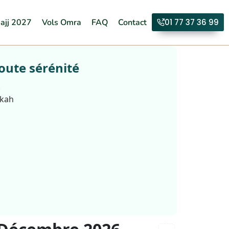
ajj 2027
Vols Omra
FAQ
Contact
01 77 37 36 99
oute sérénité
.
kkah