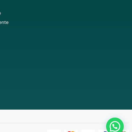
é
ente