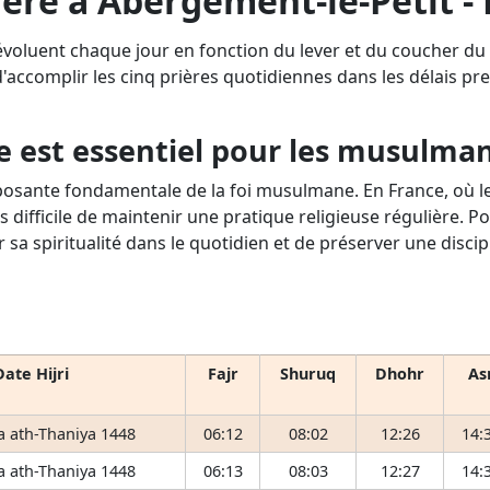
ière à Abergement-le-Petit 
 évoluent chaque jour en fonction du lever et du coucher d
 d'accomplir les cinq prières quotidiennes dans les délais pres
e est essentiel pour les musulma
osante fondamentale de la foi musulmane. En France, où le 
s difficile de maintenir une pratique religieuse régulière. P
r sa spiritualité dans le quotidien et de préserver une disci
Date Hijri
Fajr
Shuruq
Dhohr
As
 ath-Thaniya 1448
06:12
08:02
12:26
14:
 ath-Thaniya 1448
06:13
08:03
12:27
14: