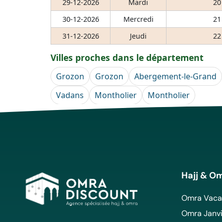
29-12-2026
Mardi
20
30-12-2026
Mercredi
21
31-12-2026
Jeudi
22
Villes proches dans le département
Grozon
Grozon
Abergement-le-Grand
Vadans
Montholier
Montholier
Hajj & O
Omra Vacan
Omra Janvi