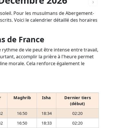
- Décembre 2026
›
u soleil. Pour les musulmans de Abergement-
crits. Voici le calendrier détaillé des horaires
ns de France
rythme de vie peut être intense entre travail,
ourtant, accomplir la prière à l'heure permet
pline morale. Cela renforce également le
r
Maghrib
Isha
Dernier tiers
(début)
32
16:50
18:34
02:20
32
16:50
18:33
02:20