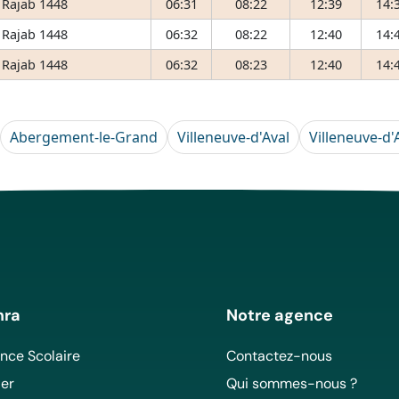
 Rajab 1448
06:31
08:22
12:39
14:
 Rajab 1448
06:32
08:22
12:40
14:
 Rajab 1448
06:32
08:23
12:40
14:
Abergement-le-Grand
Villeneuve-d'Aval
Villeneuve-d'
mra
Notre agence
ce Scolaire
Contactez-nous
er
Qui sommes-nous ?