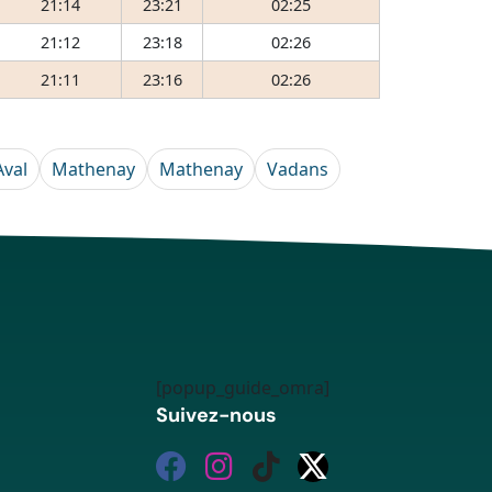
21:14
23:21
02:25
21:12
23:18
02:26
21:11
23:16
02:26
Aval
Mathenay
Mathenay
Vadans
[popup_guide_omra]
Suivez-nous