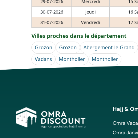
29-07-2026
Mercredi
15 S
30-07-2026
Jeudi
16 S
31-07-2026
Vendredi
17 S
Villes proches dans le département
Grozon
Grozon
Abergement-le-Grand
Vadans
Montholier
Montholier
Hajj & O
Omra Vacan
Omra Janvi