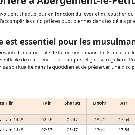
rière à Abergement-le-Petit 
 évoluent chaque jour en fonction du lever et du coucher d
 d'accomplir les cinq prières quotidiennes dans les délais pres
e est essentiel pour les musulma
osante fondamentale de la foi musulmane. En France, où le 
s difficile de maintenir une pratique religieuse régulière. P
r sa spiritualité dans le quotidien et de préserver une disci
e Hijri
Fajr
Shuruq
Dhohr
Asr
arram 1448
02:56
05:47
13:41
17:54
arram 1448
02:57
05:47
13:41
17:54