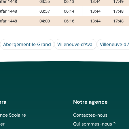
afar 1448
03:55
06:13
13:44
17:49
afar 1448
03:57
06:14
13:44
17:48
afar 1448
04:00
06:16
13:44
17:48
Abergement-le-Grand
Villeneuve-d'Aval
Villeneuve-d'
mra
Notre agence
ce Scolaire
Contactez-nous
er
Qui sommes-nous ?