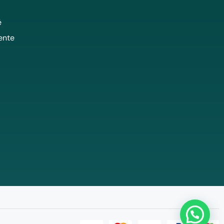
é
ente