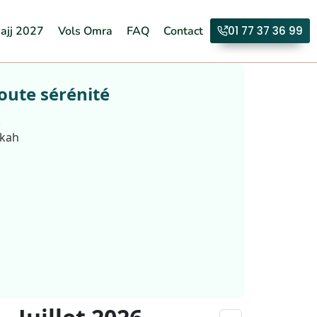
ajj 2027
Vols Omra
FAQ
Contact
01 77 37 36 99
oute sérénité
.
kkah