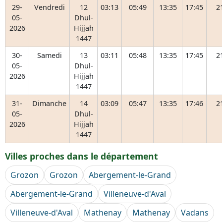
29-
Vendredi
12
03:13
05:49
13:35
17:45
2
05-
Dhul-
2026
Hijjah
1447
30-
Samedi
13
03:11
05:48
13:35
17:45
2
05-
Dhul-
2026
Hijjah
1447
31-
Dimanche
14
03:09
05:47
13:35
17:46
2
05-
Dhul-
2026
Hijjah
1447
Villes proches dans le département
Grozon
Grozon
Abergement-le-Grand
Abergement-le-Grand
Villeneuve-d'Aval
Villeneuve-d'Aval
Mathenay
Mathenay
Vadans