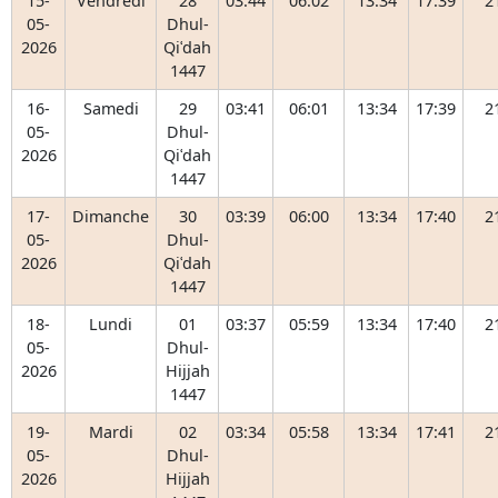
15-
Vendredi
28
03:44
06:02
13:34
17:39
2
05-
Dhul-
2026
Qiʿdah
1447
16-
Samedi
29
03:41
06:01
13:34
17:39
2
05-
Dhul-
2026
Qiʿdah
1447
17-
Dimanche
30
03:39
06:00
13:34
17:40
2
05-
Dhul-
2026
Qiʿdah
1447
18-
Lundi
01
03:37
05:59
13:34
17:40
2
05-
Dhul-
2026
Hijjah
1447
19-
Mardi
02
03:34
05:58
13:34
17:41
2
05-
Dhul-
2026
Hijjah