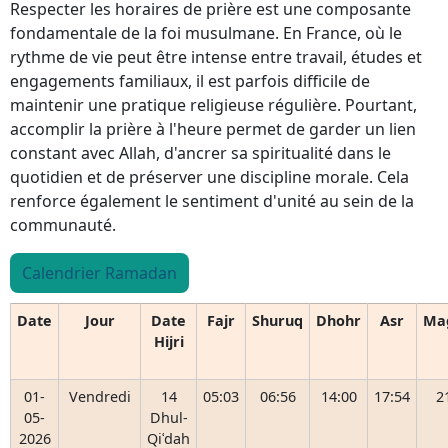
Respecter les horaires de prière est une composante
fondamentale de la foi musulmane. En France, où le
rythme de vie peut être intense entre travail, études et
engagements familiaux, il est parfois difficile de
maintenir une pratique religieuse régulière. Pourtant,
accomplir la prière à l'heure permet de garder un lien
constant avec Allah, d'ancrer sa spiritualité dans le
quotidien et de préserver une discipline morale. Cela
renforce également le sentiment d'unité au sein de la
communauté.
Calendrier Ramadan
Date
Jour
Date
Fajr
Shuruq
Dhohr
Asr
Ma
Hijri
01-
Vendredi
14
05:03
06:56
14:00
17:54
2
05-
Dhul-
2026
Qiʿdah