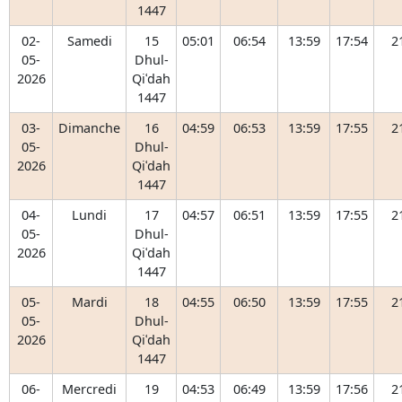
1447
02-
Samedi
15
05:01
06:54
13:59
17:54
2
05-
Dhul-
2026
Qiʿdah
1447
03-
Dimanche
16
04:59
06:53
13:59
17:55
2
05-
Dhul-
2026
Qiʿdah
1447
04-
Lundi
17
04:57
06:51
13:59
17:55
2
05-
Dhul-
2026
Qiʿdah
1447
05-
Mardi
18
04:55
06:50
13:59
17:55
2
05-
Dhul-
2026
Qiʿdah
1447
06-
Mercredi
19
04:53
06:49
13:59
17:56
2