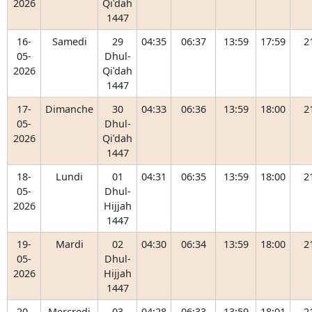
2026
Qiʿdah
1447
16-
Samedi
29
04:35
06:37
13:59
17:59
2
05-
Dhul-
2026
Qiʿdah
1447
17-
Dimanche
30
04:33
06:36
13:59
18:00
2
05-
Dhul-
2026
Qiʿdah
1447
18-
Lundi
01
04:31
06:35
13:59
18:00
2
05-
Dhul-
2026
Hijjah
1447
19-
Mardi
02
04:30
06:34
13:59
18:00
2
05-
Dhul-
2026
Hijjah
1447
20-
Mercredi
03
04:28
06:33
13:59
18:01
2