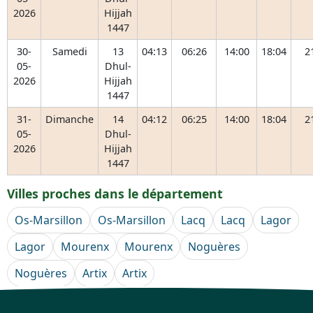
2026
Hijjah
1447
30-
Samedi
13
04:13
06:26
14:00
18:04
2
05-
Dhul-
2026
Hijjah
1447
31-
Dimanche
14
04:12
06:25
14:00
18:04
2
05-
Dhul-
2026
Hijjah
1447
Villes proches dans le département
Os-Marsillon
Os-Marsillon
Lacq
Lacq
Lagor
Lagor
Mourenx
Mourenx
Noguères
Noguères
Artix
Artix