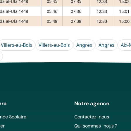
da al-Ula 1448
05:45
07:35
12:33
15:02
da al-Ula 1448
05:46
07:36
12:33
15:01
da al-Ula 1448
05:48
07:38
12:33
15:00
Villers-au-Bois
Villers-au-Bois
Angres
Angres
Aix-
mra
Notre agence
ce Scolaire
Contactez-nous
er
Qui sommes-nous ?