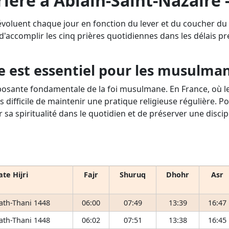
rière à Ablain-Saint-Nazaire 
 évoluent chaque jour en fonction du lever et du coucher du 
 d'accomplir les cinq prières quotidiennes dans les délais pres
e est essentiel pour les musulma
osante fondamentale de la foi musulmane. En France, où le 
s difficile de maintenir une pratique religieuse régulière. P
r sa spiritualité dans le quotidien et de préserver une disci
te Hijri
Fajr
Shuruq
Dhohr
Asr
 ath-Thani 1448
06:00
07:49
13:39
16:47
 ath-Thani 1448
06:02
07:51
13:38
16:45