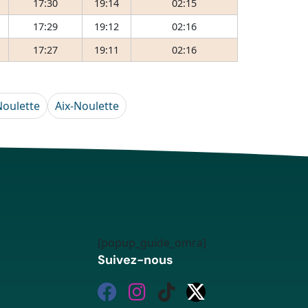
17:30
19:14
02:15
17:29
19:12
02:16
17:27
19:11
02:16
Noulette
Aix-Noulette
[popup_guide_omra]
Suivez-nous