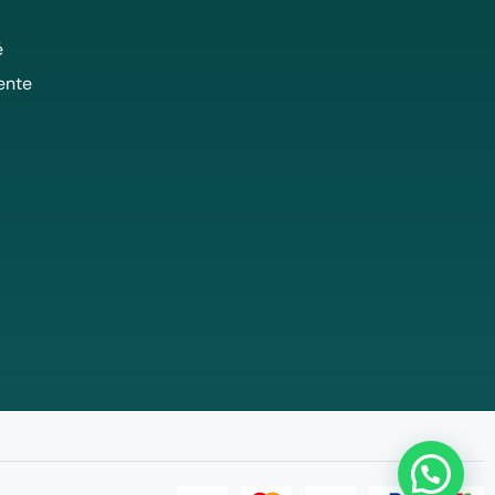
é
ente