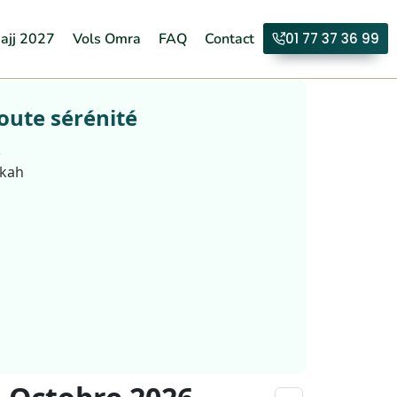
ajj 2027
Vols Omra
FAQ
Contact
01 77 37 36 99
oute sérénité
.
kkah