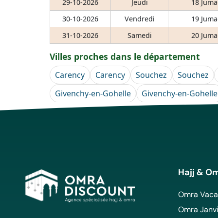
29-10-2026
Jeudi
18 Juma
30-10-2026
Vendredi
19 Juma
31-10-2026
Samedi
20 Juma
Villes proches dans le département
Carency
Carency
Souchez
Souchez
Givenchy-en-Gohelle
Givenchy-en-Gohelle
Hajj & O
Omra Vacan
Omra Janvi