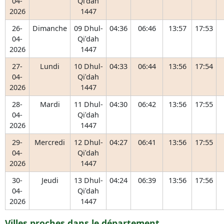
04-
Qiʿdah
2026
1447
26-
Dimanche
09 Dhul-
04:36
06:46
13:57
17:53
04-
Qiʿdah
2026
1447
27-
Lundi
10 Dhul-
04:33
06:44
13:56
17:54
04-
Qiʿdah
2026
1447
28-
Mardi
11 Dhul-
04:30
06:42
13:56
17:55
04-
Qiʿdah
2026
1447
29-
Mercredi
12 Dhul-
04:27
06:41
13:56
17:55
04-
Qiʿdah
2026
1447
30-
Jeudi
13 Dhul-
04:24
06:39
13:56
17:56
04-
Qiʿdah
2026
1447
Villes proches dans le département