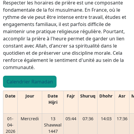
Respecter les horaires de prière est une composante
fondamentale de la foi musulmane. En France, où le
rythme de vie peut être intense entre travail, études et
engagements familiaux, il est parfois difficile de
maintenir une pratique religieuse régulière. Pourtant,
accomplir la prière à l'heure permet de garder un lien
constant avec Allah, d'ancrer sa spiritualité dans le
quotidien et de préserver une discipline morale. Cela
renforce également le sentiment d'unité au sein de la
communauté.
Calendrier Ramadan
Date
Jour
Date
Fajr
Shuruq
Dhohr
Asr
M
Hijri
01-
Mercredi
13
05:44
07:36
14:03
17:36
04-
Shawwal
2026
1447