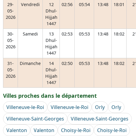
29-
Vendredi
12
02:56
05:54
13:48
18:01
2
05-
Dhul-
2026
Hijjah
1447
30-
Samedi
13
02:53
05:53
13:48
18:02
2
05-
Dhul-
2026
Hijjah
1447
31-
Dimanche
14
02:50
05:53
13:48
18:02
2
05-
Dhul-
2026
Hijjah
1447
Villes proches dans le département
Villeneuve-le-Roi
Villeneuve-le-Roi
Orly
Orly
Villeneuve-Saint-Georges
Villeneuve-Saint-Georges
Valenton
Valenton
Choisy-le-Roi
Choisy-le-Roi