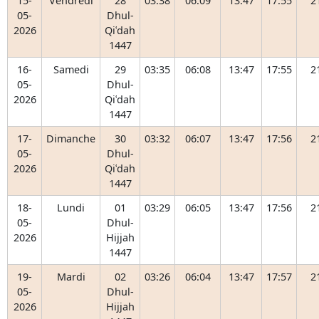
15-
Vendredi
28
03:38
06:09
13:47
17:55
2
05-
Dhul-
2026
Qiʿdah
1447
16-
Samedi
29
03:35
06:08
13:47
17:55
2
05-
Dhul-
2026
Qiʿdah
1447
17-
Dimanche
30
03:32
06:07
13:47
17:56
2
05-
Dhul-
2026
Qiʿdah
1447
18-
Lundi
01
03:29
06:05
13:47
17:56
2
05-
Dhul-
2026
Hijjah
1447
19-
Mardi
02
03:26
06:04
13:47
17:57
2
05-
Dhul-
2026
Hijjah