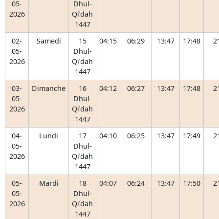
05-
Dhul-
2026
Qiʿdah
1447
02-
Samedi
15
04:15
06:29
13:47
17:48
2
05-
Dhul-
2026
Qiʿdah
1447
03-
Dimanche
16
04:12
06:27
13:47
17:48
2
05-
Dhul-
2026
Qiʿdah
1447
04-
Lundi
17
04:10
06:25
13:47
17:49
2
05-
Dhul-
2026
Qiʿdah
1447
05-
Mardi
18
04:07
06:24
13:47
17:50
2
05-
Dhul-
2026
Qiʿdah
1447