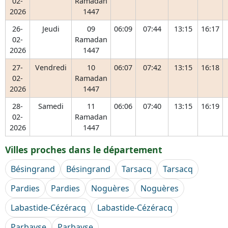
02-
Ramadan
2026
1447
26-
Jeudi
09
06:09
07:44
13:15
16:17
02-
Ramadan
2026
1447
27-
Vendredi
10
06:07
07:42
13:15
16:18
02-
Ramadan
2026
1447
28-
Samedi
11
06:06
07:40
13:15
16:19
02-
Ramadan
2026
1447
Villes proches dans le département
Bésingrand
Bésingrand
Tarsacq
Tarsacq
Pardies
Pardies
Noguères
Noguères
Labastide-Cézéracq
Labastide-Cézéracq
Parbayse
Parbayse