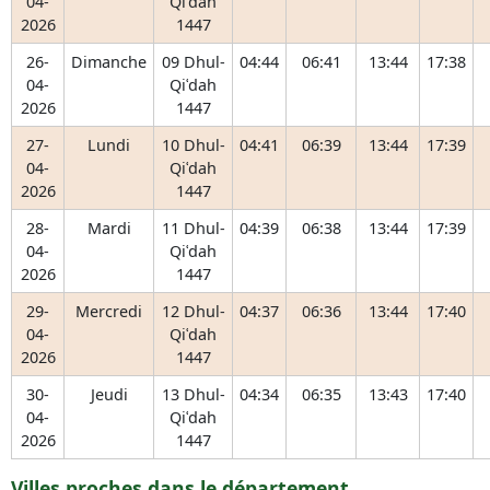
04-
Qiʿdah
2026
1447
26-
Dimanche
09 Dhul-
04:44
06:41
13:44
17:38
04-
Qiʿdah
2026
1447
27-
Lundi
10 Dhul-
04:41
06:39
13:44
17:39
04-
Qiʿdah
2026
1447
28-
Mardi
11 Dhul-
04:39
06:38
13:44
17:39
04-
Qiʿdah
2026
1447
29-
Mercredi
12 Dhul-
04:37
06:36
13:44
17:40
04-
Qiʿdah
2026
1447
30-
Jeudi
13 Dhul-
04:34
06:35
13:43
17:40
04-
Qiʿdah
2026
1447
Villes proches dans le département