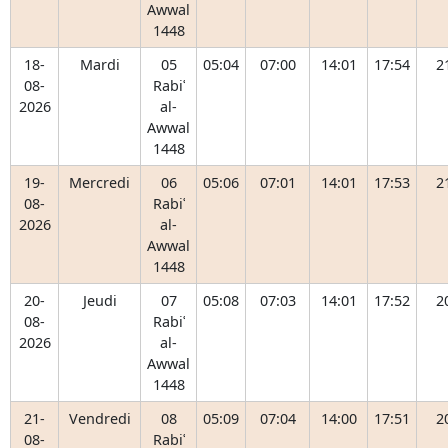
Awwal
1448
18-
Mardi
05
05:04
07:00
14:01
17:54
2
08-
Rabiʿ
2026
al-
Awwal
1448
19-
Mercredi
06
05:06
07:01
14:01
17:53
2
08-
Rabiʿ
2026
al-
Awwal
1448
20-
Jeudi
07
05:08
07:03
14:01
17:52
2
08-
Rabiʿ
2026
al-
Awwal
1448
21-
Vendredi
08
05:09
07:04
14:00
17:51
2
08-
Rabiʿ