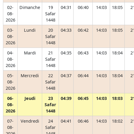
02-
Dimanche
19
04:31
06:40
14:03
18:05
2
08-
Safar
2026
1448
03-
Lundi
20
04:33
06:42
14:03
18:05
2
08-
Safar
2026
1448
04-
Mardi
21
04:35
06:43
14:03
18:04
2
08-
Safar
2026
1448
05-
Mercredi
22
04:37
06:44
14:03
18:04
2
08-
Safar
2026
1448
06-
Jeudi
23
04:39
06:45
14:03
18:03
2
08-
Safar
2026
1448
07-
Vendredi
24
04:41
06:46
14:03
18:02
2
08-
Safar
2026
1448