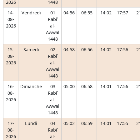
2026
1448
14-
Vendredi
01
04:56
06:55
14:02
17:57
2
08-
Rabiʿ
2026
al-
Awwal
1448
15-
Samedi
02
04:58
06:56
14:02
17:56
2
08-
Rabiʿ
2026
al-
Awwal
1448
16-
Dimanche
03
05:00
06:58
14:01
17:56
2
08-
Rabiʿ
2026
al-
Awwal
1448
17-
Lundi
04
05:02
06:59
14:01
17:55
2
08-
Rabiʿ
2026
al-