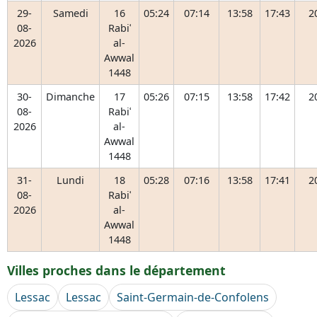
29-
Samedi
16
05:24
07:14
13:58
17:43
2
08-
Rabiʿ
2026
al-
Awwal
1448
30-
Dimanche
17
05:26
07:15
13:58
17:42
2
08-
Rabiʿ
2026
al-
Awwal
1448
31-
Lundi
18
05:28
07:16
13:58
17:41
2
08-
Rabiʿ
2026
al-
Awwal
1448
Villes proches dans le département
Lessac
Lessac
Saint-Germain-de-Confolens