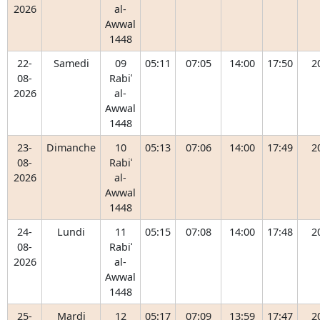
2026
al-
Awwal
1448
22-
Samedi
09
05:11
07:05
14:00
17:50
2
08-
Rabiʿ
2026
al-
Awwal
1448
23-
Dimanche
10
05:13
07:06
14:00
17:49
2
08-
Rabiʿ
2026
al-
Awwal
1448
24-
Lundi
11
05:15
07:08
14:00
17:48
2
08-
Rabiʿ
2026
al-
Awwal
1448
25-
Mardi
12
05:17
07:09
13:59
17:47
2