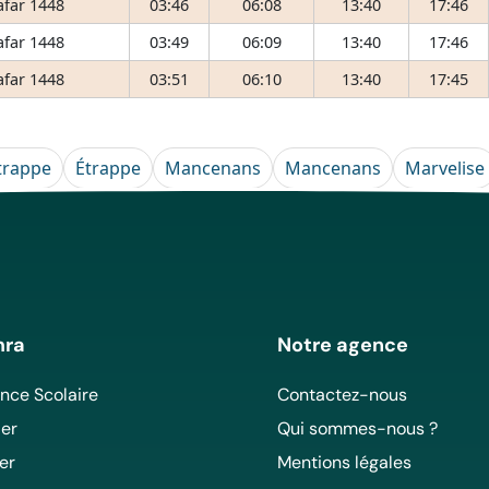
afar 1448
03:46
06:08
13:40
17:46
afar 1448
03:49
06:09
13:40
17:46
afar 1448
03:51
06:10
13:40
17:45
trappe
Étrappe
Mancenans
Mancenans
Marvelise
mra
Notre agence
ce Scolaire
Contactez-nous
er
Qui sommes-nous ?
er
Mentions légales