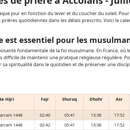
s de prière à Accolans - Juil
aque jour en fonction du lever et du coucher du soleil. Pou
q prières quotidiennes dans les délais prescrits. Voici le cale
e est essentiel pour les musulma
osante fondamentale de la foi musulmane. En France, où le 
s difficile de maintenir une pratique religieuse régulière. P
r sa spiritualité dans le quotidien et de préserver une disci
e Hijri
Fajr
Shuruq
Dhohr
Asr
arram 1448
02:40
05:41
13:38
17:52
arram 1448
02:42
05:41
13:38
17:52