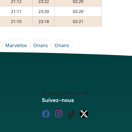
21:12
23:22
02:20
21:11
23:20
02:20
21:10
23:18
02:21
Marvelise
Onans
Onans
[popup_guide_omra]
Suivez-nous