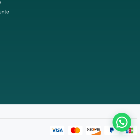
é
ente