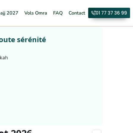
ajj 2027
Vols Omra
FAQ
Contact
01 77 37 36 99
oute sérénité
.
kkah