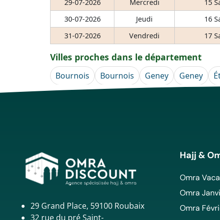
29-07-2026
Mercredi
15 S
30-07-2026
Jeudi
16 S
31-07-2026
Vendredi
17 S
Villes proches dans le département
Bournois
Bournois
Geney
Geney
É
Hajj & O
Omra Vacan
Omra Janvi
29 Grand Place, 59100 Roubaix
Omra Févri
32 rue du pré Saint-