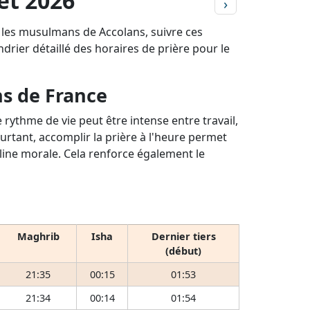
let 2026
›
r les musulmans de Accolans, suivre ces
ndrier détaillé des horaires de prière pour le
ns de France
rythme de vie peut être intense entre travail,
ourtant, accomplir la prière à l'heure permet
pline morale. Cela renforce également le
Maghrib
Isha
Dernier tiers
(début)
21:35
00:15
01:53
21:34
00:14
01:54