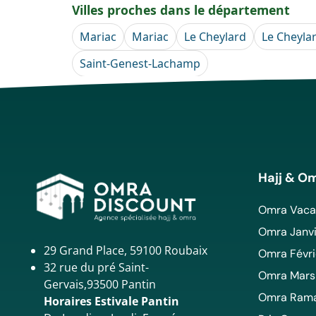
Villes proches dans le département
Mariac
Mariac
Le Cheylard
Le Cheyla
Saint-Genest-Lachamp
Hajj & O
Omra Vacan
Omra Janvi
29 Grand Place, 59100 Roubaix
Omra Févri
32 rue du pré Saint-
Omra Mars
Gervais,93500 Pantin
Omra Ram
Horaires Estivale Pantin