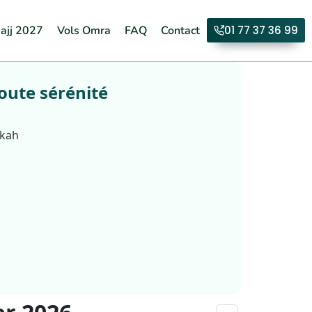
ajj 2027
Vols Omra
FAQ
Contact
01 77 37 36 99
oute sérénité
.
kkah