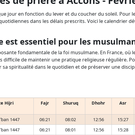
es de prière à Accons - Févri
ue jour en fonction du lever et du coucher du soleil. Pour 
 quotidiennes dans les délais prescrits. Voici le calendrier d
e est essentiel pour les musulma
osante fondamentale de la foi musulmane. En France, où le 
s difficile de maintenir une pratique religieuse régulière. P
r sa spiritualité dans le quotidien et de préserver une disci
e Hijri
Fajr
Shuruq
Dhohr
Asr
ʿban 1447
06:21
08:02
12:56
15:27
ʿban 1447
06:21
08:01
12:56
15:28