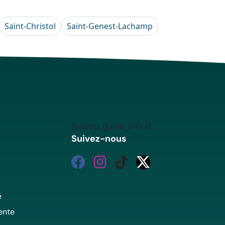
Saint-Christol
Saint-Genest-Lachamp
[popup_guide_omra]
Suivez-nous
é
ente