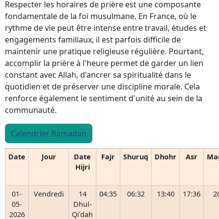
Respecter les horaires de prière est une composante
fondamentale de la foi musulmane. En France, où le
rythme de vie peut être intense entre travail, études et
engagements familiaux, il est parfois difficile de
maintenir une pratique religieuse régulière. Pourtant,
accomplir la prière à l'heure permet de garder un lien
constant avec Allah, d'ancrer sa spiritualité dans le
quotidien et de préserver une discipline morale. Cela
renforce également le sentiment d'unité au sein de la
communauté.
Calendrier Ramadan
Date
Jour
Date
Fajr
Shuruq
Dhohr
Asr
Ma
Hijri
01-
Vendredi
14
04:35
06:32
13:40
17:36
2
05-
Dhul-
2026
Qiʿdah