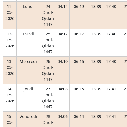
11-
Lundi
24
04:14
06:19
13:39
17:40
2
05-
Dhul-
2026
Qiʿdah
1447
12-
Mardi
25
04:12
06:17
13:39
17:40
2
05-
Dhul-
2026
Qiʿdah
1447
13-
Mercredi
26
04:10
06:16
13:39
17:40
2
05-
Dhul-
2026
Qiʿdah
1447
14-
Jeudi
27
04:08
06:15
13:39
17:41
2
05-
Dhul-
2026
Qiʿdah
1447
15-
Vendredi
28
04:06
06:14
13:39
17:41
2
05-
Dhul-