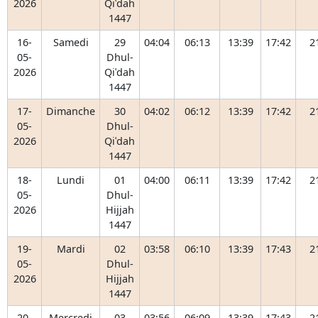
2026
Qiʿdah
1447
16-
Samedi
29
04:04
06:13
13:39
17:42
2
05-
Dhul-
2026
Qiʿdah
1447
17-
Dimanche
30
04:02
06:12
13:39
17:42
2
05-
Dhul-
2026
Qiʿdah
1447
18-
Lundi
01
04:00
06:11
13:39
17:42
2
05-
Dhul-
2026
Hijjah
1447
19-
Mardi
02
03:58
06:10
13:39
17:43
2
05-
Dhul-
2026
Hijjah
1447
20-
Mercredi
03
03:56
06:09
13:39
17:43
2