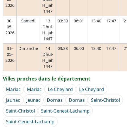
2026
Hijjah
1447
30-
Samedi
13
03:39
06:01
13:40
17:47
2
05-
Dhul-
2026
Hijjah
1447
31-
Dimanche
14
03:38
06:00
13:40
17:47
2
05-
Dhul-
2026
Hijjah
1447
Villes proches dans le département
Mariac
Mariac
Le Cheylard
Le Cheylard
Jaunac
Jaunac
Dornas
Dornas
Saint-Christol
Saint-Christol
Saint-Genest-Lachamp
Saint-Genest-Lachamp