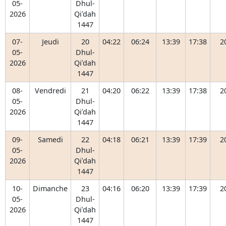
05-
Dhul-
2026
Qiʿdah
1447
07-
Jeudi
20
04:22
06:24
13:39
17:38
2
05-
Dhul-
2026
Qiʿdah
1447
08-
Vendredi
21
04:20
06:22
13:39
17:38
2
05-
Dhul-
2026
Qiʿdah
1447
09-
Samedi
22
04:18
06:21
13:39
17:39
2
05-
Dhul-
2026
Qiʿdah
1447
10-
Dimanche
23
04:16
06:20
13:39
17:39
2
05-
Dhul-
2026
Qiʿdah
1447