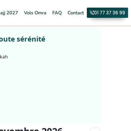
ajj 2027
Vols Omra
FAQ
Contact
01 77 37 36 99
oute sérénité
.
kkah