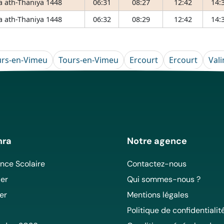
 ath-Thaniya 1448
06:31
08:27
12:42
14:
 ath-Thaniya 1448
06:32
08:29
12:42
14:
urs-en-Vimeu
Tours-en-Vimeu
Ercourt
Ercourt
Vali
mra
Notre agence
ce Scolaire
Contactez-nous
er
Qui sommes-nous ?
er
Mentions légales
Politique de confidentialit