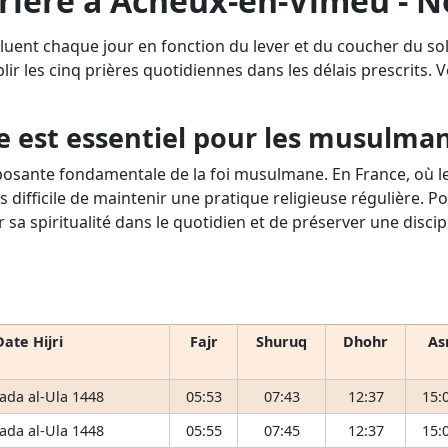
prière à Acheux-en-Vimeu - 
luent chaque jour en fonction du lever et du coucher du s
lir les cinq prières quotidiennes dans les délais prescrits. Vo
e est essentiel pour les musulma
osante fondamentale de la foi musulmane. En France, où le 
s difficile de maintenir une pratique religieuse régulière. P
r sa spiritualité dans le quotidien et de préserver une disci
Date Hijri
Fajr
Shuruq
Dhohr
As
ada al-Ula 1448
05:53
07:43
12:37
15:
ada al-Ula 1448
05:55
07:45
12:37
15: