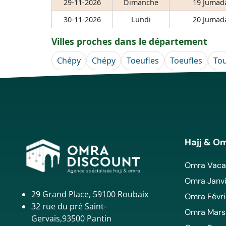
29-11-2026
Dimanche
19 Jumada
30-11-2026
Lundi
20 Jumada
Villes proches dans le département
Chépy
Chépy
Toeufles
Toeufles
To
Hajj & O
Omra Vacan
Omra Janvi
29 Grand Place, 59100 Roubaix
Omra Févri
32 rue du pré Saint-
Omra Mars
Gervais,93500 Pantin