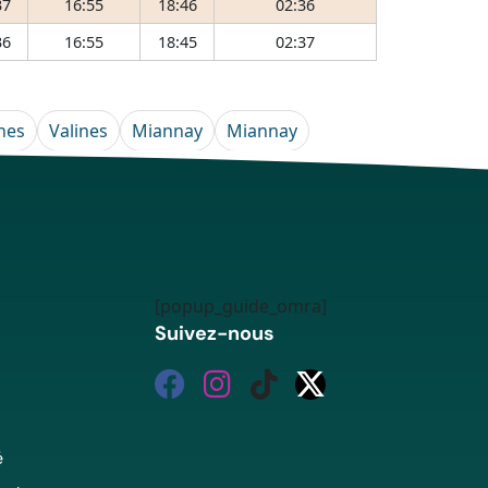
37
16:55
18:46
02:36
36
16:55
18:45
02:37
nes
Valines
Miannay
Miannay
[popup_guide_omra]
Suivez-nous
é