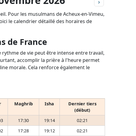
Novembre 2026
›
oleil. Pour les musulmans de Acheux-en-Vimeu,
ici le calendrier détaillé des horaires de
ns de France
rythme de vie peut être intense entre travail,
ourtant, accomplir la prière à l'heure permet
pline morale. Cela renforce également le
r
Maghrib
Isha
Dernier tiers
(début)
03
17:30
19:14
02:21
02
17:28
19:12
02:21