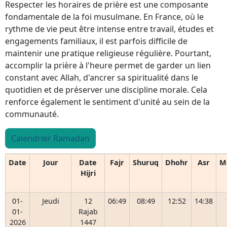
Respecter les horaires de prière est une composante
fondamentale de la foi musulmane. En France, où le
rythme de vie peut être intense entre travail, études et
engagements familiaux, il est parfois difficile de
maintenir une pratique religieuse régulière. Pourtant,
accomplir la prière à l'heure permet de garder un lien
constant avec Allah, d'ancrer sa spiritualité dans le
quotidien et de préserver une discipline morale. Cela
renforce également le sentiment d'unité au sein de la
communauté.
Calendrier Ramadan
Date
Jour
Date
Fajr
Shuruq
Dhohr
Asr
M
Hijri
01-
Jeudi
12
06:49
08:49
12:52
14:38
01-
Rajab
2026
1447