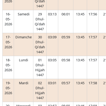
2026
Qiʿdah
1447
16-
Samedi
29
03:13
06:01
13:45
17:56
2
05-
Dhul-
2026
Qiʿdah
1447
17-
Dimanche
30
03:09
05:59
13:45
17:57
2
05-
Dhul-
2026
Qiʿdah
1447
18-
Lundi
01
03:05
05:58
13:45
17:57
2
05-
Dhul-
2026
Hijjah
1447
19-
Mardi
02
03:01
05:57
13:45
17:58
2
05-
Dhul-
2026
Hijjah
1447
20-
Mercredi
03
02:57
05:55
13:46
17:58
2