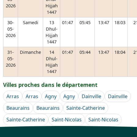
2026
Hijjah
1447
30-
Samedi
13
01:47
05:45
13:47
18:03
2
05-
Dhul-
2026
Hijjah
1447
31-
Dimanche
14
01:47
05:44
13:47
18:04
2
05-
Dhul-
2026
Hijjah
1447
Villes proches dans le département
Arras
Arras
Agny
Agny
Dainville
Dainville
Beaurains
Beaurains
Sainte-Catherine
Sainte-Catherine
Saint-Nicolas
Saint-Nicolas