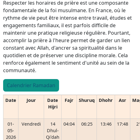
Respecter les horaires de prière est une composante
fondamentale de la foi musulmane. En France, où le
rythme de vie peut être intense entre travail, études et
engagements familiaux, il est parfois difficile de
maintenir une pratique religieuse régulière. Pourtant,
accomplir la prière à l'heure permet de garder un lien
constant avec Allah, d'ancrer sa spiritualité dans le
quotidien et de préserver une discipline morale. Cela
renforce également le sentiment d'unité au sein de la
communauté.
Calendrier Ramadan
Date
Jour
Date
Fajr
Shuruq
Dhohr
Asr
Ma
Hijri
01-
Vendredi
14
04:04
06:25
13:46
17:48
2
05-
Dhul-
2026
Qiʿdah