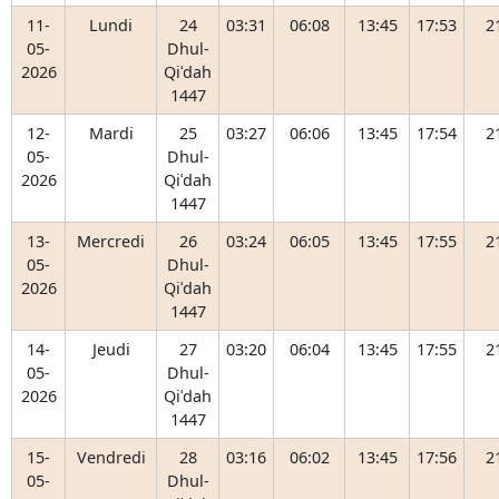
11-
Lundi
24
03:31
06:08
13:45
17:53
2
05-
Dhul-
2026
Qiʿdah
1447
12-
Mardi
25
03:27
06:06
13:45
17:54
2
05-
Dhul-
2026
Qiʿdah
1447
13-
Mercredi
26
03:24
06:05
13:45
17:55
2
05-
Dhul-
2026
Qiʿdah
1447
14-
Jeudi
27
03:20
06:04
13:45
17:55
2
05-
Dhul-
2026
Qiʿdah
1447
15-
Vendredi
28
03:16
06:02
13:45
17:56
2
05-
Dhul-