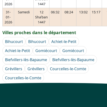
2026
1447
31-
Samedi
12
06:32
08:24
13:02
15:17
01-
Shaʿban
2026
1447
Villes proches dans le département
Bihucourt
Bihucourt
Achiet-le-Petit
Achiet-le-Petit
Gomiécourt
Gomiécourt
Biefvillers-lès-Bapaume
Biefvillers-lès-Bapaume
Grévillers
Grévillers
Courcelles-le-Comte
Courcelles-le-Comte