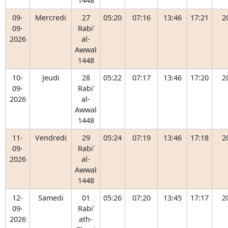
1448
09-
Mercredi
27
05:20
07:16
13:46
17:21
2
09-
Rabiʿ
2026
al-
Awwal
1448
10-
Jeudi
28
05:22
07:17
13:46
17:20
2
09-
Rabiʿ
2026
al-
Awwal
1448
11-
Vendredi
29
05:24
07:19
13:46
17:18
2
09-
Rabiʿ
2026
al-
Awwal
1448
12-
Samedi
01
05:26
07:20
13:45
17:17
2
09-
Rabiʿ
2026
ath-