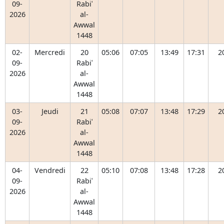
09-
Rabiʿ
2026
al-
Awwal
1448
02-
Mercredi
20
05:06
07:05
13:49
17:31
2
09-
Rabiʿ
2026
al-
Awwal
1448
03-
Jeudi
21
05:08
07:07
13:48
17:29
2
09-
Rabiʿ
2026
al-
Awwal
1448
04-
Vendredi
22
05:10
07:08
13:48
17:28
2
09-
Rabiʿ
2026
al-
Awwal
1448