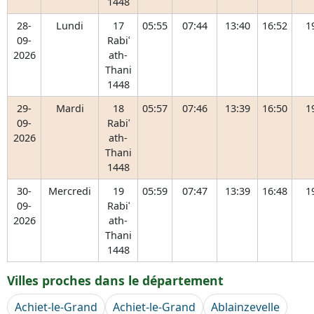
1448
28-
Lundi
17
05:55
07:44
13:40
16:52
1
09-
Rabiʿ
2026
ath-
Thani
1448
29-
Mardi
18
05:57
07:46
13:39
16:50
1
09-
Rabiʿ
2026
ath-
Thani
1448
30-
Mercredi
19
05:59
07:47
13:39
16:48
1
09-
Rabiʿ
2026
ath-
Thani
1448
Villes proches dans le département
Achiet-le-Grand
Achiet-le-Grand
Ablainzevelle