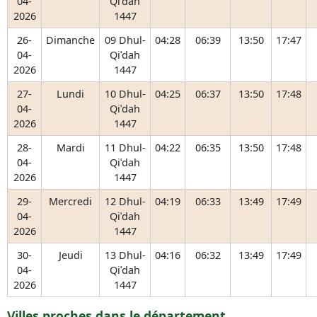
04-
Qiʿdah
2026
1447
26-
Dimanche
09 Dhul-
04:28
06:39
13:50
17:47
04-
Qiʿdah
2026
1447
27-
Lundi
10 Dhul-
04:25
06:37
13:50
17:48
04-
Qiʿdah
2026
1447
28-
Mardi
11 Dhul-
04:22
06:35
13:50
17:48
04-
Qiʿdah
2026
1447
29-
Mercredi
12 Dhul-
04:19
06:33
13:49
17:49
04-
Qiʿdah
2026
1447
30-
Jeudi
13 Dhul-
04:16
06:32
13:49
17:49
04-
Qiʿdah
2026
1447
Villes proches dans le département