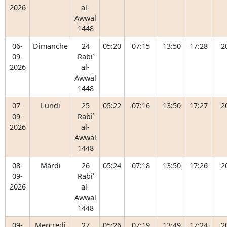
2026
al-
Awwal
1448
06-
Dimanche
24
05:20
07:15
13:50
17:28
2
09-
Rabiʿ
2026
al-
Awwal
1448
07-
Lundi
25
05:22
07:16
13:50
17:27
2
09-
Rabiʿ
2026
al-
Awwal
1448
08-
Mardi
26
05:24
07:18
13:50
17:26
2
09-
Rabiʿ
2026
al-
Awwal
1448
09-
Mercredi
27
05:26
07:19
13:49
17:24
2