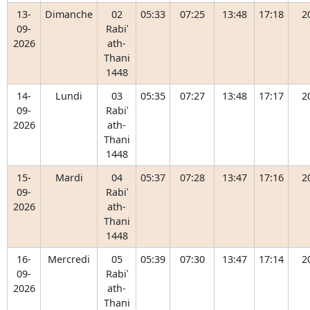
13-
Dimanche
02
05:33
07:25
13:48
17:18
2
09-
Rabiʿ
2026
ath-
Thani
1448
14-
Lundi
03
05:35
07:27
13:48
17:17
2
09-
Rabiʿ
2026
ath-
Thani
1448
15-
Mardi
04
05:37
07:28
13:47
17:16
2
09-
Rabiʿ
2026
ath-
Thani
1448
16-
Mercredi
05
05:39
07:30
13:47
17:14
2
09-
Rabiʿ
2026
ath-
Thani