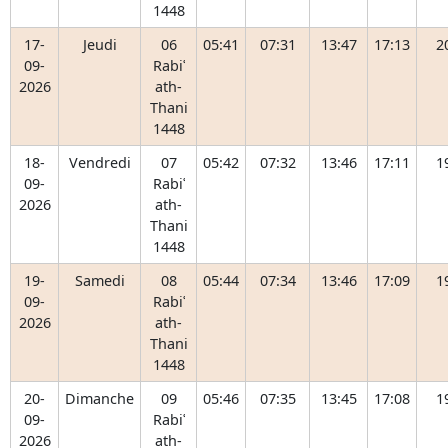
1448
17-
Jeudi
06
05:41
07:31
13:47
17:13
2
09-
Rabiʿ
2026
ath-
Thani
1448
18-
Vendredi
07
05:42
07:32
13:46
17:11
1
09-
Rabiʿ
2026
ath-
Thani
1448
19-
Samedi
08
05:44
07:34
13:46
17:09
1
09-
Rabiʿ
2026
ath-
Thani
1448
20-
Dimanche
09
05:46
07:35
13:45
17:08
1
09-
Rabiʿ
2026
ath-