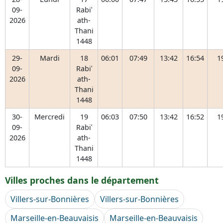
09-
Rabiʿ
2026
ath-
Thani
1448
29-
Mardi
18
06:01
07:49
13:42
16:54
1
09-
Rabiʿ
2026
ath-
Thani
1448
30-
Mercredi
19
06:03
07:50
13:42
16:52
1
09-
Rabiʿ
2026
ath-
Thani
1448
Villes proches dans le département
Villers-sur-Bonnières
Villers-sur-Bonnières
Marseille-en-Beauvaisis
Marseille-en-Beauvaisis