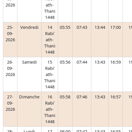
2026
ath-
Thani
1448
25-
Vendredi
14
05:55
07:43
13:44
17:00
1
09-
Rabiʿ
2026
ath-
Thani
1448
26-
Samedi
15
05:56
07:44
13:43
16:59
1
09-
Rabiʿ
2026
ath-
Thani
1448
27-
Dimanche
16
05:58
07:46
13:43
16:57
1
09-
Rabiʿ
2026
ath-
Thani
1448
28-
Lundi
17
06:00
07:47
13:43
16:55
1