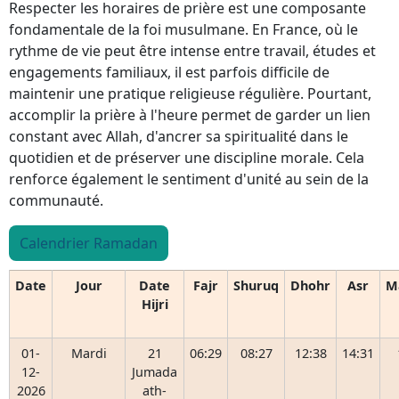
Respecter les horaires de prière est une composante
fondamentale de la foi musulmane. En France, où le
rythme de vie peut être intense entre travail, études et
engagements familiaux, il est parfois difficile de
maintenir une pratique religieuse régulière. Pourtant,
accomplir la prière à l'heure permet de garder un lien
constant avec Allah, d'ancrer sa spiritualité dans le
quotidien et de préserver une discipline morale. Cela
renforce également le sentiment d'unité au sein de la
communauté.
Calendrier Ramadan
Date
Jour
Date
Fajr
Shuruq
Dhohr
Asr
M
Hijri
01-
Mardi
21
06:29
08:27
12:38
14:31
12-
Jumada
2026
ath-