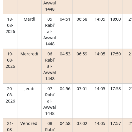
Awwal
1448
18-
Mardi
05
04:51
06:58
14:05
18:00
2
08-
Rabiʿ
2026
al-
Awwal
1448
19-
Mercredi
06
04:53
06:59
14:05
17:59
2
08-
Rabiʿ
2026
al-
Awwal
1448
20-
Jeudi
07
04:56
07:01
14:05
17:58
2
08-
Rabiʿ
2026
al-
Awwal
1448
21-
Vendredi
08
04:58
07:02
14:05
17:57
2
08-
Rabiʿ