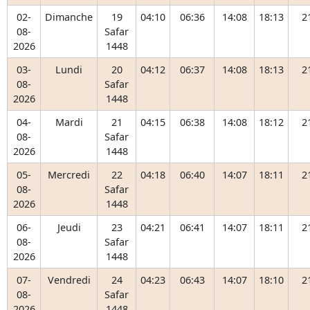
02-
Dimanche
19
04:10
06:36
14:08
18:13
2
08-
Safar
2026
1448
03-
Lundi
20
04:12
06:37
14:08
18:13
2
08-
Safar
2026
1448
04-
Mardi
21
04:15
06:38
14:08
18:12
2
08-
Safar
2026
1448
05-
Mercredi
22
04:18
06:40
14:07
18:11
2
08-
Safar
2026
1448
06-
Jeudi
23
04:21
06:41
14:07
18:11
2
08-
Safar
2026
1448
07-
Vendredi
24
04:23
06:43
14:07
18:10
2
08-
Safar
2026
1448