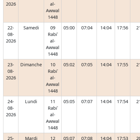
2026
al-
Awwal
1448
22-
Samedi
09
05:00
07:04
14:04
17:56
2
08-
Rabiʿ
2026
al-
Awwal
1448
23-
Dimanche
10
05:02
07:05
14:04
17:55
2
08-
Rabiʿ
2026
al-
Awwal
1448
24-
Lundi
11
05:05
07:07
14:04
17:54
2
08-
Rabiʿ
2026
al-
Awwal
1448
25-
Mardi
12
05:07
07:08
14:04
17:53
2