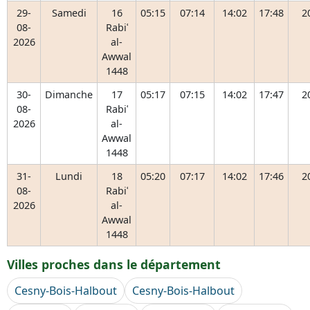
29-
Samedi
16
05:15
07:14
14:02
17:48
2
08-
Rabiʿ
2026
al-
Awwal
1448
30-
Dimanche
17
05:17
07:15
14:02
17:47
2
08-
Rabiʿ
2026
al-
Awwal
1448
31-
Lundi
18
05:20
07:17
14:02
17:46
2
08-
Rabiʿ
2026
al-
Awwal
1448
Villes proches dans le département
Cesny-Bois-Halbout
Cesny-Bois-Halbout