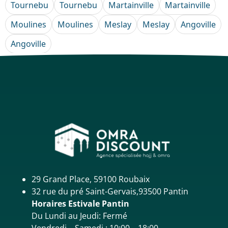
Tournebu
Tournebu
Martainville
Martainville
Moulines
Moulines
Meslay
Meslay
Angoville
Angoville
29 Grand Place, 59100 Roubaix
32 rue du pré Saint-Gervais,93500 Pantin
Horaires Estivale Pantin
Du Lundi au Jeudi: Fermé
Vendredi – Samedi : 10:00 – 18:00