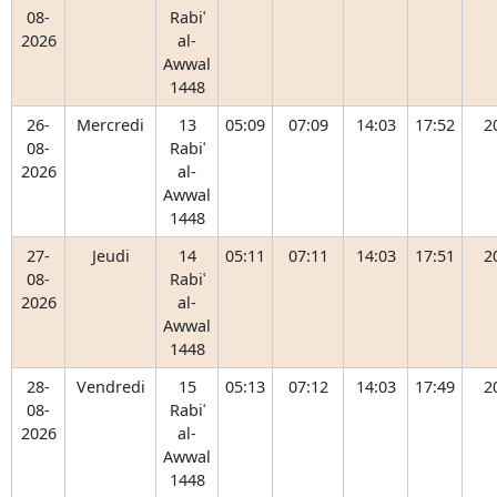
08-
Rabiʿ
2026
al-
Awwal
1448
26-
Mercredi
13
05:09
07:09
14:03
17:52
2
08-
Rabiʿ
2026
al-
Awwal
1448
27-
Jeudi
14
05:11
07:11
14:03
17:51
2
08-
Rabiʿ
2026
al-
Awwal
1448
28-
Vendredi
15
05:13
07:12
14:03
17:49
2
08-
Rabiʿ
2026
al-
Awwal
1448