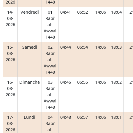
2026
1448
14-
Vendredi
01
04:41
06:52
14:06
18:04
2
08-
Rabiʿ
2026
al-
Awwal
1448
15-
Samedi
02
04:44
06:54
14:06
18:03
2
08-
Rabiʿ
2026
al-
Awwal
1448
16-
Dimanche
03
04:46
06:55
14:06
18:02
2
08-
Rabiʿ
2026
al-
Awwal
1448
17-
Lundi
04
04:48
06:57
14:06
18:01
2
08-
Rabiʿ
2026
al-