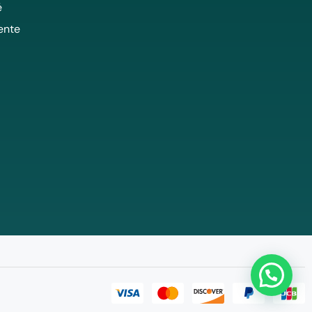
é
ente