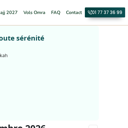
ajj 2027
Vols Omra
FAQ
Contact
01 77 37 36 99
oute sérénité
.
kkah