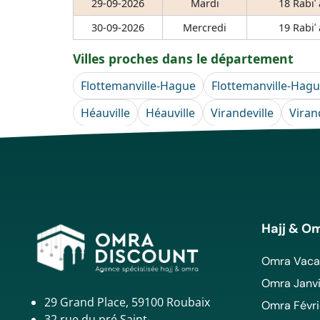
29-09-2026
Mardi
18 Rabiʿ
30-09-2026
Mercredi
19 Rabiʿ
Villes proches dans le département
Flottemanville-Hague
Flottemanville-Hag
Héauville
Héauville
Virandeville
Viran
Hajj & O
Omra Vacan
Omra Janvi
29 Grand Place, 59100 Roubaix
Omra Févri
32 rue du pré Saint-