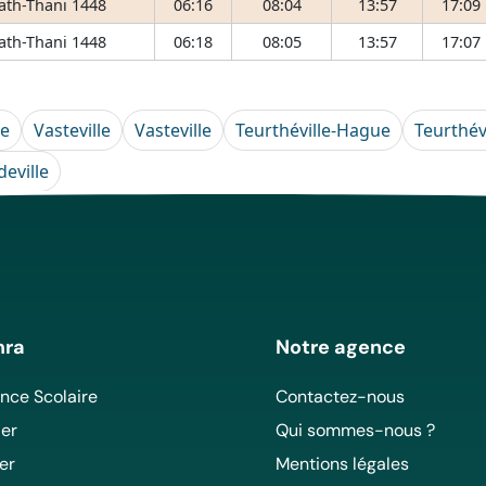
 ath-Thani 1448
06:16
08:04
13:57
17:09
 ath-Thani 1448
06:18
08:05
13:57
17:07
ue
Vasteville
Vasteville
Teurthéville-Hague
Teurthév
deville
mra
Notre agence
ce Scolaire
Contactez-nous
er
Qui sommes-nous ?
er
Mentions légales