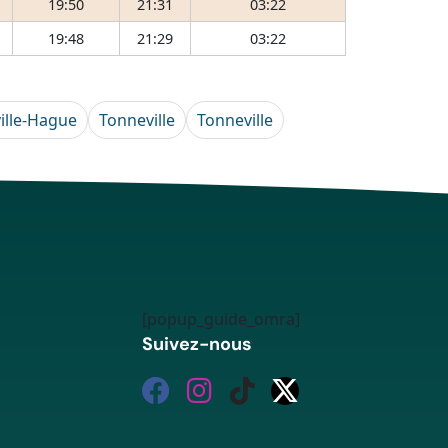
19:50
21:31
03:22
19:48
21:29
03:22
ille-Hague
Tonneville
Tonneville
[popup_guide_omra]
Suivez-nous