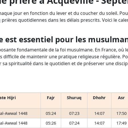
de prière à Acqueville - Sept
haque jour en fonction du lever et du coucher du soleil. Po
q prières quotidiennes dans les délais prescrits. Voici le cale
e est essentiel pour les musulma
osante fondamentale de la foi musulmane. En France, où le 
s difficile de maintenir une pratique religieuse régulière. P
r sa spiritualité dans le quotidien et de préserver une disci
te Hijri
Fajr
Shuruq
Dhohr
Asr
 al-Awwal 1448
05:24
07:23
14:07
17:50
 al-Awwal 1448
05:26
07:24
14:07
17:49