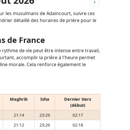
oût 2026
›
our les musulmans de Adaincourt, suivre ces
ndrier détaillé des horaires de prière pour le
ns de France
rythme de vie peut être intense entre travail,
ourtant, accomplir la prière à l'heure permet
pline morale. Cela renforce également le
Maghrib
Isha
Dernier tiers
(début)
21:14
23:29
02:17
21:12
23:26
02:18