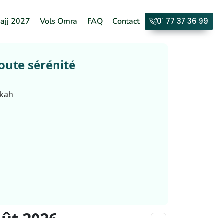
ajj 2027
Vols Omra
FAQ
Contact
01 77 37 36 99
oute sérénité
.
kkah