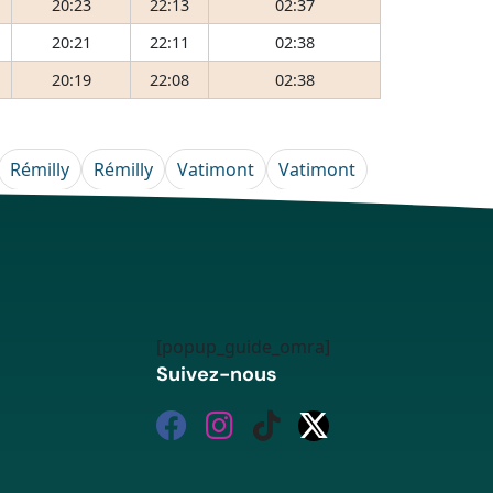
20:23
22:13
02:37
20:21
22:11
02:38
20:19
22:08
02:38
Rémilly
Rémilly
Vatimont
Vatimont
[popup_guide_omra]
Suivez-nous