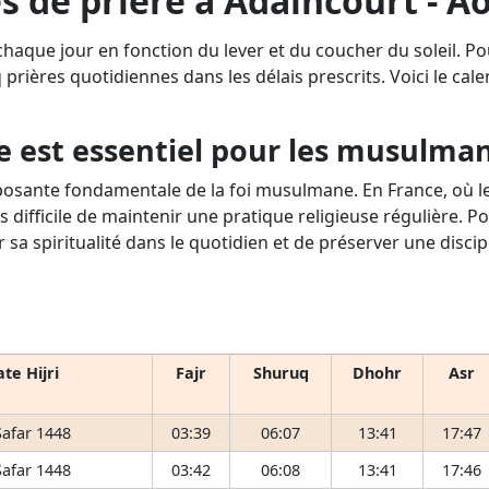
s de prière à Adaincourt - A
chaque jour en fonction du lever et du coucher du soleil. P
q prières quotidiennes dans les délais prescrits. Voici le cale
e est essentiel pour les musulma
osante fondamentale de la foi musulmane. En France, où le 
s difficile de maintenir une pratique religieuse régulière. P
r sa spiritualité dans le quotidien et de préserver une disci
te Hijri
Fajr
Shuruq
Dhohr
Asr
Safar 1448
03:39
06:07
13:41
17:47
Safar 1448
03:42
06:08
13:41
17:46