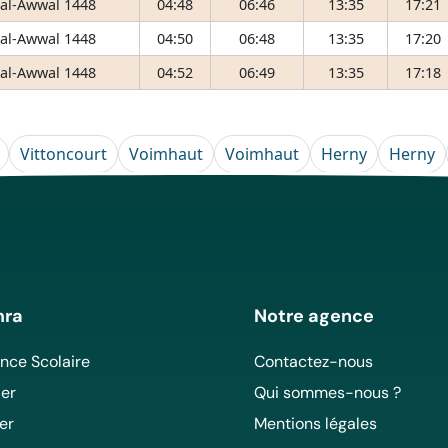
 al-Awwal 1448
04:48
06:46
13:35
17:21
 al-Awwal 1448
04:50
06:48
13:35
17:20
 al-Awwal 1448
04:52
06:49
13:35
17:18
Vittoncourt
Voimhaut
Voimhaut
Herny
Herny
mra
Notre agence
ce Scolaire
Contactez-nous
er
Qui sommes-nous ?
er
Mentions légales