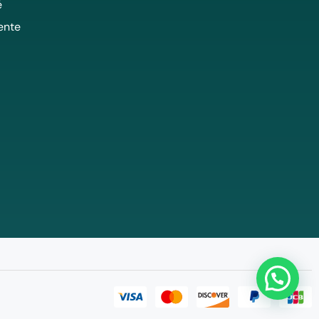
é
ente