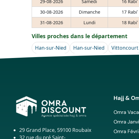
29-08-2026
Samedi
16 Rabiʿ
30-08-2026
Dimanche
17 Rabiʿ
31-08-2026
Lundi
18 Rabiʿ
Villes proches dans le département
Han-sur-Nied
Han-sur-Nied
Vittoncourt
Hajj & O
Omra Vacan
Omra Janvi
29 Grand Place, 59100 Roubaix
Omra Févri
32 rue du pré Saint-