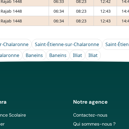
 Rajab 1448
06:33
08:23
12:42
14:
 Rajab 1448
06:34
08:23
12:43
14:
 Rajab 1448
06:34
08:23
12:43
14:
r-Chalaronne
Saint-Étienne-sur-Chalaronne
Saint-Étie
halaronne
Baneins
Baneins
Illiat
Illiat
mra
Notre agence
ce Scolaire
Contactez-nous
er
Qui sommes-nous ?