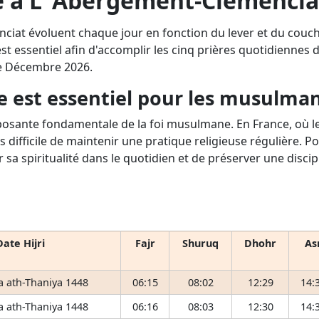
re à L' Abergement-Clémencia
ciat évoluent chaque jour en fonction du lever et du couch
 essentiel afin d'accomplir les cinq prières quotidiennes dan
de Décembre 2026.
e est essentiel pour les musulma
osante fondamentale de la foi musulmane. En France, où le 
s difficile de maintenir une pratique religieuse régulière. P
r sa spiritualité dans le quotidien et de préserver une disci
Date Hijri
Fajr
Shuruq
Dhohr
As
 ath-Thaniya 1448
06:15
08:02
12:29
14:
 ath-Thaniya 1448
06:16
08:03
12:30
14: