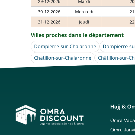
29-12-2026
Mardi
20
30-12-2026
Mercredi
21
31-12-2026
Jeudi
22
Villes proches dans le département
Dompierre-sur-Chalaronne
Dompierre-su
Châtillon-sur-Chalaronne
Châtillon-sur-C
Hajj & O
Omra Vacan
Omra Janvi