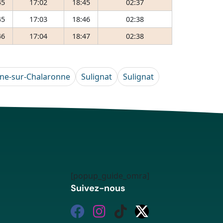
45
17:02
18:45
02:37
45
17:03
18:46
02:38
46
17:04
18:47
02:38
nne-sur-Chalaronne
Sulignat
Sulignat
[popup_guide_omra]
Suivez-nous