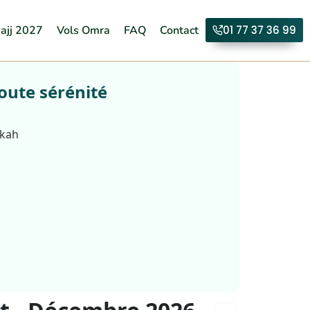
ajj 2027
Vols Omra
FAQ
Contact
01 77 37 36 99
oute sérénité
.
kkah