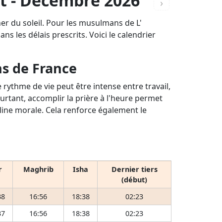
t - Décembre 2026
›
er du soleil. Pour les musulmans de L'
s les délais prescrits. Voici le calendrier
ns de France
rythme de vie peut être intense entre travail,
ourtant, accomplir la prière à l'heure permet
pline morale. Cela renforce également le
r
Maghrib
Isha
Dernier tiers
(début)
38
16:56
18:38
02:23
37
16:56
18:38
02:23