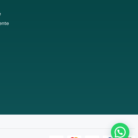
é
ente