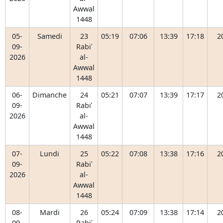
Awwal
1448
05-
Samedi
23
05:19
07:06
13:39
17:18
2
09-
Rabiʿ
2026
al-
Awwal
1448
06-
Dimanche
24
05:21
07:07
13:39
17:17
2
09-
Rabiʿ
2026
al-
Awwal
1448
07-
Lundi
25
05:22
07:08
13:38
17:16
2
09-
Rabiʿ
2026
al-
Awwal
1448
08-
Mardi
26
05:24
07:09
13:38
17:14
2
09-
Rabiʿ