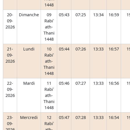
1448
20-
Dimanche
09
05:43
07:25
13:34
16:59
1
09-
Rabiʿ
2026
ath-
Thani
1448
21-
Lundi
10
05:44
07:26
13:33
16:57
1
09-
Rabiʿ
2026
ath-
Thani
1448
22-
Mardi
11
05:46
07:27
13:33
16:56
1
09-
Rabiʿ
2026
ath-
Thani
1448
23-
Mercredi
12
05:47
07:28
13:33
16:54
1
09-
Rabiʿ
2026
ath-