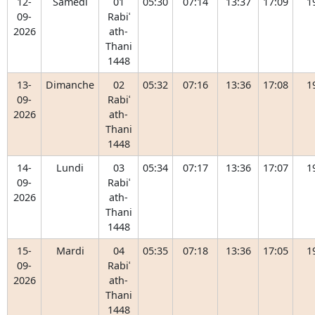
12-
Samedi
01
05:30
07:14
13:37
17:09
1
09-
Rabiʿ
2026
ath-
Thani
1448
13-
Dimanche
02
05:32
07:16
13:36
17:08
1
09-
Rabiʿ
2026
ath-
Thani
1448
14-
Lundi
03
05:34
07:17
13:36
17:07
1
09-
Rabiʿ
2026
ath-
Thani
1448
15-
Mardi
04
05:35
07:18
13:36
17:05
1
09-
Rabiʿ
2026
ath-
Thani
1448