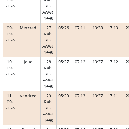
2026
al-
Awwal
1448
09-
Mercredi
27
05:26
07:11
13:38
17:13
2
09-
Rabiʿ
2026
al-
Awwal
1448
10-
Jeudi
28
05:27
07:12
13:37
17:12
2
09-
Rabiʿ
2026
al-
Awwal
1448
11-
Vendredi
29
05:29
07:13
13:37
17:11
2
09-
Rabiʿ
2026
al-
Awwal
1448