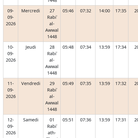
1448
09-
Mercredi
27
05:46
07:32
14:00
17:35
2
09-
Rabiʿ
2026
al-
Awwal
1448
10-
Jeudi
28
05:48
07:34
13:59
17:34
2
09-
Rabiʿ
2026
al-
Awwal
1448
11-
Vendredi
29
05:49
07:35
13:59
17:32
2
09-
Rabiʿ
2026
al-
Awwal
1448
12-
Samedi
01
05:51
07:36
13:59
17:31
2
09-
Rabiʿ
2026
ath-