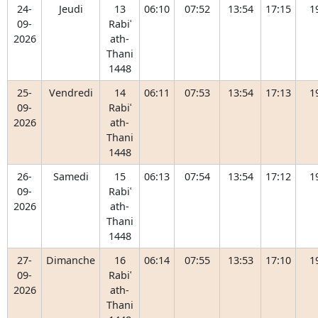
24-
Jeudi
13
06:10
07:52
13:54
17:15
1
09-
Rabiʿ
2026
ath-
Thani
1448
25-
Vendredi
14
06:11
07:53
13:54
17:13
1
09-
Rabiʿ
2026
ath-
Thani
1448
26-
Samedi
15
06:13
07:54
13:54
17:12
1
09-
Rabiʿ
2026
ath-
Thani
1448
27-
Dimanche
16
06:14
07:55
13:53
17:10
1
09-
Rabiʿ
2026
ath-
Thani