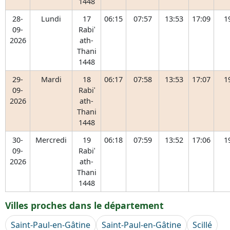
1448
28-
Lundi
17
06:15
07:57
13:53
17:09
1
09-
Rabiʿ
2026
ath-
Thani
1448
29-
Mardi
18
06:17
07:58
13:53
17:07
1
09-
Rabiʿ
2026
ath-
Thani
1448
30-
Mercredi
19
06:18
07:59
13:52
17:06
1
09-
Rabiʿ
2026
ath-
Thani
1448
Villes proches dans le département
Saint-Paul-en-Gâtine
Saint-Paul-en-Gâtine
Scillé