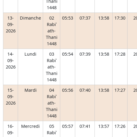
Thani
1448
13-
Dimanche
02
05:53
07:37
13:58
17:30
2
09-
Rabiʿ
2026
ath-
Thani
1448
14-
Lundi
03
05:54
07:39
13:58
17:28
2
09-
Rabiʿ
2026
ath-
Thani
1448
15-
Mardi
04
05:56
07:40
13:58
17:27
2
09-
Rabiʿ
2026
ath-
Thani
1448
16-
Mercredi
05
05:57
07:41
13:57
17:26
2
09-
Rabiʿ