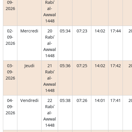
09-
Rabiʿ
2026
al-
Awwal
1448
02-
Mercredi
20
05:34
07:23
14:02
17:44
2
09-
Rabiʿ
2026
al-
Awwal
1448
03-
Jeudi
21
05:36
07:25
14:02
17:42
2
09-
Rabiʿ
2026
al-
Awwal
1448
04-
Vendredi
22
05:38
07:26
14:01
17:41
2
09-
Rabiʿ
2026
al-
Awwal
1448