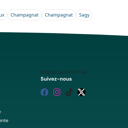
ux
Champagnat
Champagnat
Sagy
[popup_guide_omra]
Suivez-nous
é
ente