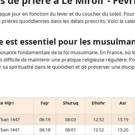
s de prière à Le Miroir - Févr
aque jour en fonction du lever et du coucher du soleil. Pour
q prières quotidiennes dans les délais prescrits. Voici le cale
e est essentiel pour les musulma
osante fondamentale de la foi musulmane. En France, où le 
s difficile de maintenir une pratique religieuse régulière. P
r sa spiritualité dans le quotidien et de préserver une disci
e Hijri
Fajr
Shuruq
Dhohr
Asr
ʿban 1447
06:19
08:03
12:52
15:19
ʿban 1447
06:18
08:01
12:52
15:20