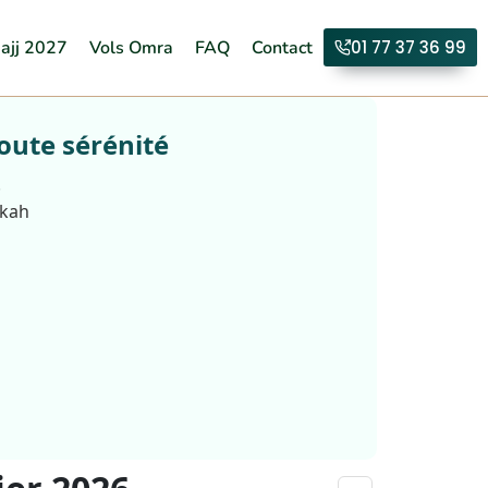
ajj 2027
Vols Omra
FAQ
Contact
01 77 37 36 99
oute sérénité
.
kkah