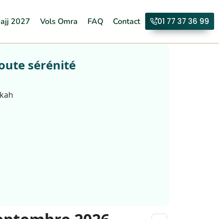
ajj 2027
Vols Omra
FAQ
Contact
01 77 37 36 99
oute sérénité
.
kkah