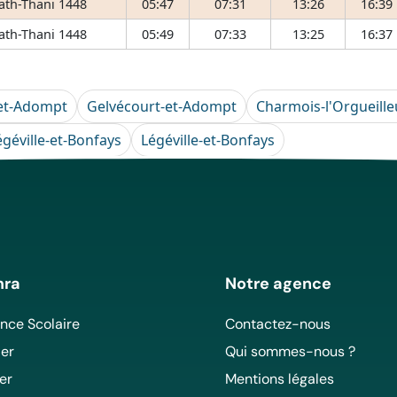
 ath-Thani 1448
05:47
07:31
13:26
16:39
 ath-Thani 1448
05:49
07:33
13:25
16:37
et-Adompt
Gelvécourt-et-Adompt
Charmois-l'Orgueille
égéville-et-Bonfays
Légéville-et-Bonfays
mra
Notre agence
ce Scolaire
Contactez-nous
er
Qui sommes-nous ?
er
Mentions légales