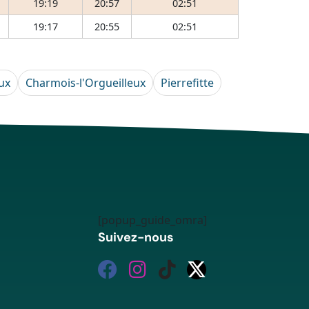
19:19
20:57
02:51
19:17
20:55
02:51
ux
Charmois-l'Orgueilleux
Pierrefitte
[popup_guide_omra]
Suivez-nous