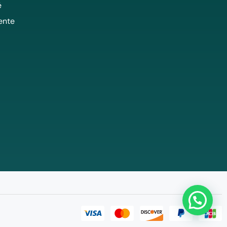
é
ente