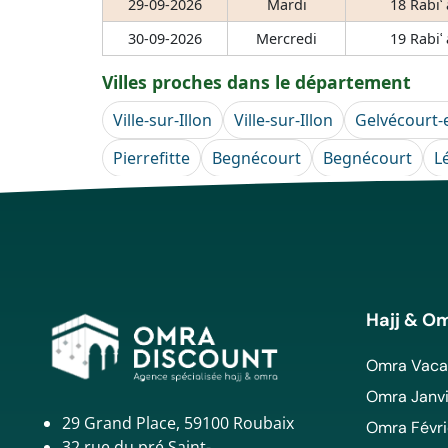
29-09-2026
Mardi
18 Rabiʿ
30-09-2026
Mercredi
19 Rabiʿ
Villes proches dans le département
Ville-sur-Illon
Ville-sur-Illon
Gelvécourt-
Pierrefitte
Begnécourt
Begnécourt
L
Hajj & O
Omra Vacan
Omra Janvi
29 Grand Place, 59100 Roubaix
Omra Févri
32 rue du pré Saint-