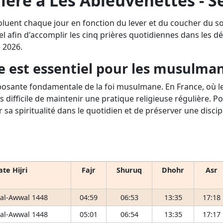
rière à Les Ableuvenettes - 
oluent chaque jour en fonction du lever et du coucher du s
l afin d'accomplir les cinq prières quotidiennes dans les déla
 2026.
e est essentiel pour les musulma
osante fondamentale de la foi musulmane. En France, où le 
s difficile de maintenir une pratique religieuse régulière. P
r sa spiritualité dans le quotidien et de préserver une disci
te Hijri
Fajr
Shuruq
Dhohr
Asr
 al-Awwal 1448
04:59
06:53
13:35
17:18
 al-Awwal 1448
05:01
06:54
13:35
17:17