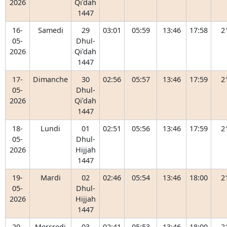
2026
Qiʿdah
1447
16-
Samedi
29
03:01
05:59
13:46
17:58
2
05-
Dhul-
2026
Qiʿdah
1447
17-
Dimanche
30
02:56
05:57
13:46
17:59
2
05-
Dhul-
2026
Qiʿdah
1447
18-
Lundi
01
02:51
05:56
13:46
17:59
2
05-
Dhul-
2026
Hijjah
1447
19-
Mardi
02
02:46
05:54
13:46
18:00
2
05-
Dhul-
2026
Hijjah
1447
20-
Mercredi
03
02:41
05:53
13:46
18:00
2