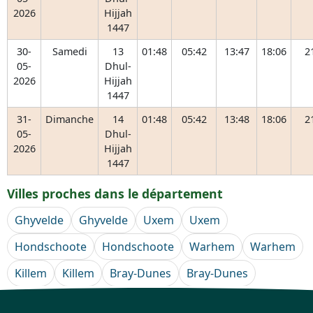
2026
Hijjah
1447
30-
Samedi
13
01:48
05:42
13:47
18:06
2
05-
Dhul-
2026
Hijjah
1447
31-
Dimanche
14
01:48
05:42
13:48
18:06
2
05-
Dhul-
2026
Hijjah
1447
Villes proches dans le département
Ghyvelde
Ghyvelde
Uxem
Uxem
Hondschoote
Hondschoote
Warhem
Warhem
Killem
Killem
Bray-Dunes
Bray-Dunes