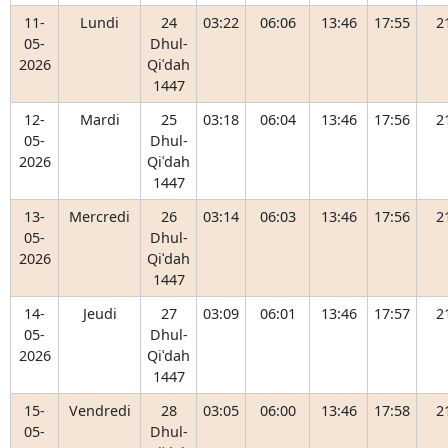
11-
Lundi
24
03:22
06:06
13:46
17:55
2
05-
Dhul-
2026
Qiʿdah
1447
12-
Mardi
25
03:18
06:04
13:46
17:56
2
05-
Dhul-
2026
Qiʿdah
1447
13-
Mercredi
26
03:14
06:03
13:46
17:56
2
05-
Dhul-
2026
Qiʿdah
1447
14-
Jeudi
27
03:09
06:01
13:46
17:57
2
05-
Dhul-
2026
Qiʿdah
1447
15-
Vendredi
28
03:05
06:00
13:46
17:58
2
05-
Dhul-