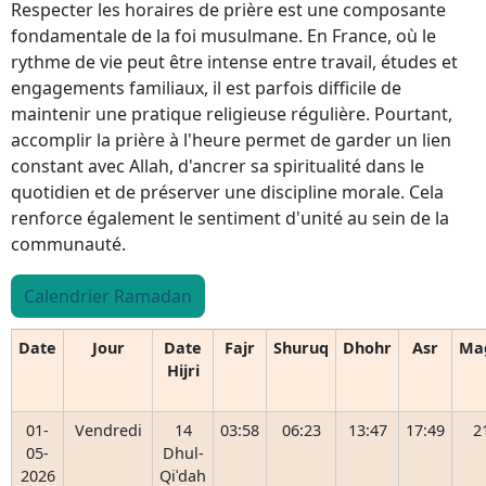
Respecter les horaires de prière est une composante
fondamentale de la foi musulmane. En France, où le
rythme de vie peut être intense entre travail, études et
engagements familiaux, il est parfois difficile de
maintenir une pratique religieuse régulière. Pourtant,
accomplir la prière à l'heure permet de garder un lien
constant avec Allah, d'ancrer sa spiritualité dans le
quotidien et de préserver une discipline morale. Cela
renforce également le sentiment d'unité au sein de la
communauté.
Calendrier Ramadan
Date
Jour
Date
Fajr
Shuruq
Dhohr
Asr
Ma
Hijri
01-
Vendredi
14
03:58
06:23
13:47
17:49
2
05-
Dhul-
2026
Qiʿdah