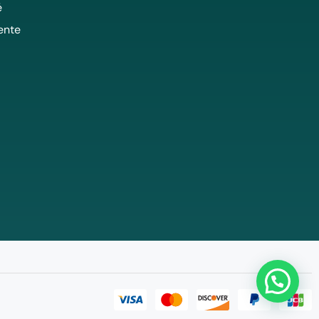
é
ente