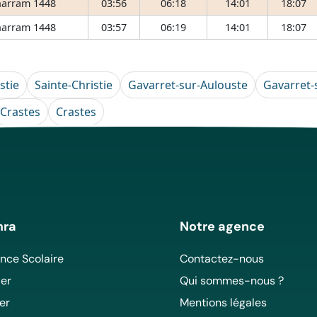
arram 1448
03:56
06:18
14:01
18:07
arram 1448
03:57
06:19
14:01
18:07
stie
Sainte-Christie
Gavarret-sur-Aulouste
Gavarret-
Crastes
Crastes
mra
Notre agence
ce Scolaire
Contactez-nous
er
Qui sommes-nous ?
er
Mentions légales