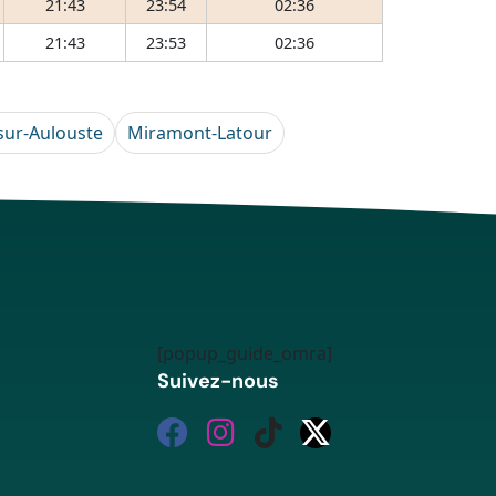
21:43
23:54
02:36
21:43
23:53
02:36
sur-Aulouste
Miramont-Latour
[popup_guide_omra]
Suivez-nous