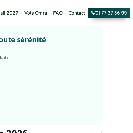
ajj 2027
Vols Omra
FAQ
Contact
01 77 37 36 99
oute sérénité
.
kkah