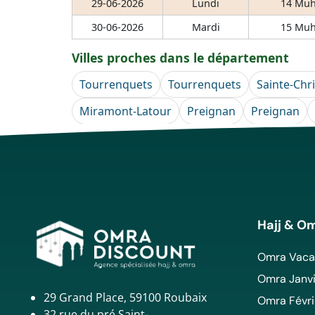
29-06-2026
Lundi
14 Muh
30-06-2026
Mardi
15 Muh
Villes proches dans le département
Tourrenquets
Tourrenquets
Sainte-Chri
Miramont-Latour
Preignan
Preignan
Hajj & O
Omra Vacan
Omra Janvi
29 Grand Place, 59100 Roubaix
Omra Févri
32 rue du pré Saint-