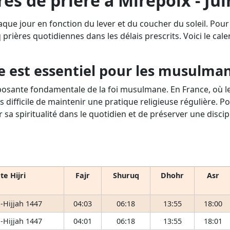
es de prière à Mirepoix - Ju
aque jour en fonction du lever et du coucher du soleil. Pou
q prières quotidiennes dans les délais prescrits. Voici le cale
e est essentiel pour les musulma
osante fondamentale de la foi musulmane. En France, où le 
s difficile de maintenir une pratique religieuse régulière. P
r sa spiritualité dans le quotidien et de préserver une disci
te Hijri
Fajr
Shuruq
Dhohr
Asr
-Hijjah 1447
04:03
06:18
13:55
18:00
-Hijjah 1447
04:01
06:18
13:55
18:01