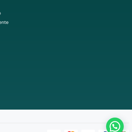
é
ente