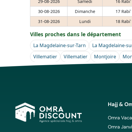
29-08-2026
Samedi
16 Rabiʿ
30-08-2026
Dimanche
17 Rabiʿ
31-08-2026
Lundi
18 Rabiʿ
Villes proches dans le département
La Magdelaine-sur-Tarn
La Magdelaine-su
Villematier
Villematier
Montjoire
Mon
Hajj & O
Omra Vacan
Omra Janvi