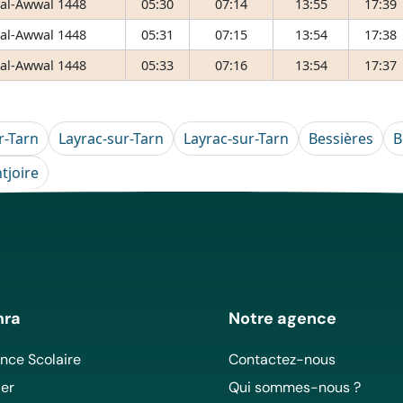
 al-Awwal 1448
05:30
07:14
13:55
17:39
 al-Awwal 1448
05:31
07:15
13:54
17:38
 al-Awwal 1448
05:33
07:16
13:54
17:37
r-Tarn
Layrac-sur-Tarn
Layrac-sur-Tarn
Bessières
B
tjoire
mra
Notre agence
ce Scolaire
Contactez-nous
er
Qui sommes-nous ?