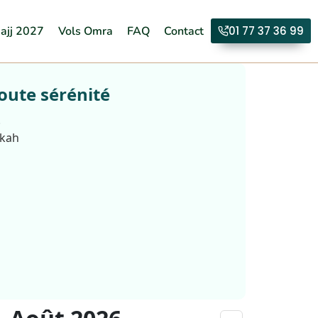
ajj 2027
Vols Omra
FAQ
Contact
01 77 37 36 99
oute sérénité
.
kkah