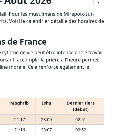
- Août 2026
›
leil. Pour les musulmans de Mirepoix-sur-
ts. Voici le calendrier détaillé des horaires de
ns de France
rythme de vie peut être intense entre travail,
ourtant, accomplir la prière à l'heure permet
pline morale. Cela renforce également le
Maghrib
Isha
Dernier tiers
(début)
21:17
23:09
02:51
21:16
23:07
02:52