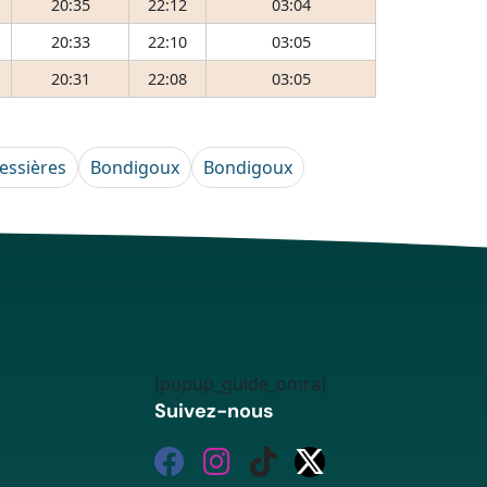
20:35
22:12
03:04
20:33
22:10
03:05
20:31
22:08
03:05
essières
Bondigoux
Bondigoux
[popup_guide_omra]
Suivez-nous