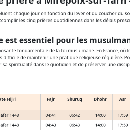
e prière à Mirepoix-sur-Tarn 
oluent chaque jour en fonction du lever et du coucher du so
accomplir les cinq prières quotidiennes dans les délais prescri
e est essentiel pour les musulma
osante fondamentale de la foi musulmane. En France, où le 
s difficile de maintenir une pratique religieuse régulière. P
r sa spiritualité dans le quotidien et de préserver une disci
te Hijri
Fajr
Shuruq
Dhohr
Asr
Safar 1448
04:41
06:42
14:00
17:59
Safar 1448
04:43
06:43
14:00
17:59