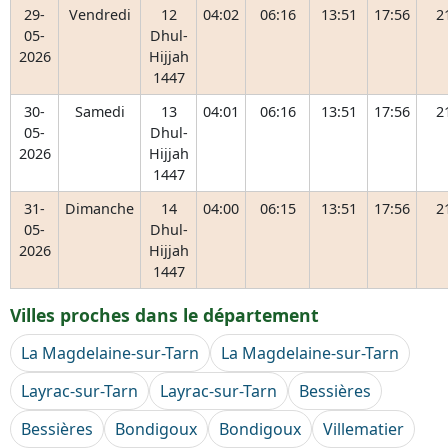
29-
Vendredi
12
04:02
06:16
13:51
17:56
2
05-
Dhul-
2026
Hijjah
1447
30-
Samedi
13
04:01
06:16
13:51
17:56
2
05-
Dhul-
2026
Hijjah
1447
31-
Dimanche
14
04:00
06:15
13:51
17:56
2
05-
Dhul-
2026
Hijjah
1447
Villes proches dans le département
La Magdelaine-sur-Tarn
La Magdelaine-sur-Tarn
Layrac-sur-Tarn
Layrac-sur-Tarn
Bessières
Bessières
Bondigoux
Bondigoux
Villematier