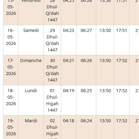
15-
Vendredi
28
04:25
06:28
13:50
17:51
2
05-
Dhul-
2026
Qiʿdah
1447
16-
Samedi
29
04:23
06:27
13:50
17:51
2
05-
Dhul-
2026
Qiʿdah
1447
17-
Dimanche
30
04:21
06:26
13:50
17:52
2
05-
Dhul-
2026
Qiʿdah
1447
18-
Lundi
01
04:19
06:25
13:50
17:52
2
05-
Dhul-
2026
Hijjah
1447
19-
Mardi
02
04:18
06:24
13:50
17:52
2
05-
Dhul-
2026
Hijjah