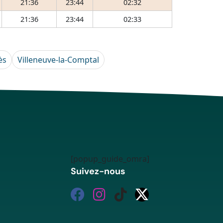
21:36
23:44
02:32
21:36
23:44
02:33
ès
Villeneuve-la-Comptal
[popup_guide_omra]
Suivez-nous