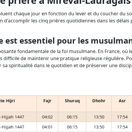
e prière à Mireval-Lauragais 
oluent chaque jour en fonction du lever et du coucher du so
n d'accomplir les cinq prières quotidiennes dans les délais pr
e est essentiel pour les musulma
osante fondamentale de la foi musulmane. En France, où le 
s difficile de maintenir une pratique religieuse régulière. P
r sa spiritualité dans le quotidien et de préserver une disci
te Hijri
Fajr
Shuruq
Dhohr
Asr
-Hijjah 1447
04:02
06:15
13:50
17:54
-Hijjah 1447
04:01
06:15
13:50
17:54