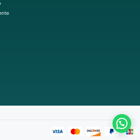
é
ente