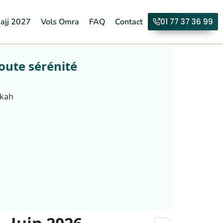
ajj 2027
Vols Omra
FAQ
Contact
01 77 37 36 99
oute sérénité
.
kkah