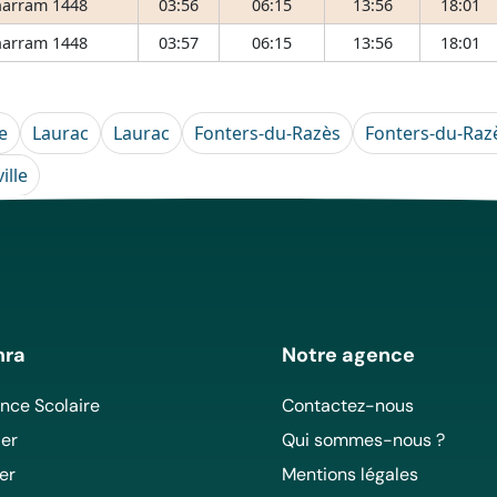
arram 1448
03:56
06:15
13:56
18:01
arram 1448
03:57
06:15
13:56
18:01
e
Laurac
Laurac
Fonters-du-Razès
Fonters-du-Raz
ille
mra
Notre agence
ce Scolaire
Contactez-nous
er
Qui sommes-nous ?
er
Mentions légales