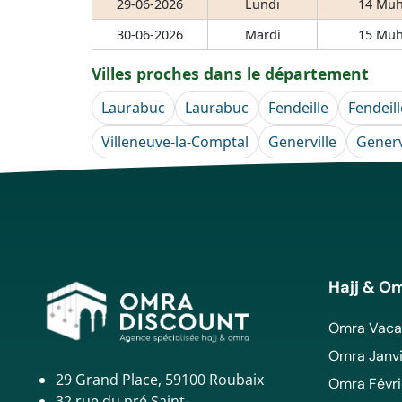
29-06-2026
Lundi
14 Muh
30-06-2026
Mardi
15 Muh
Villes proches dans le département
Laurabuc
Laurabuc
Fendeille
Fendeill
Villeneuve-la-Comptal
Generville
Generv
Hajj & O
Omra Vacan
Omra Janvi
29 Grand Place, 59100 Roubaix
Omra Févri
32 rue du pré Saint-