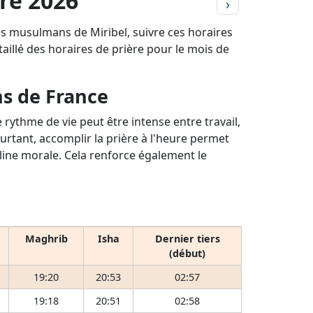
bre 2026
›
les musulmans de Miribel, suivre ces horaires
étaillé des horaires de prière pour le mois de
ns de France
rythme de vie peut être intense entre travail,
ourtant, accomplir la prière à l'heure permet
pline morale. Cela renforce également le
Maghrib
Isha
Dernier tiers
(début)
19:20
20:53
02:57
19:18
20:51
02:58