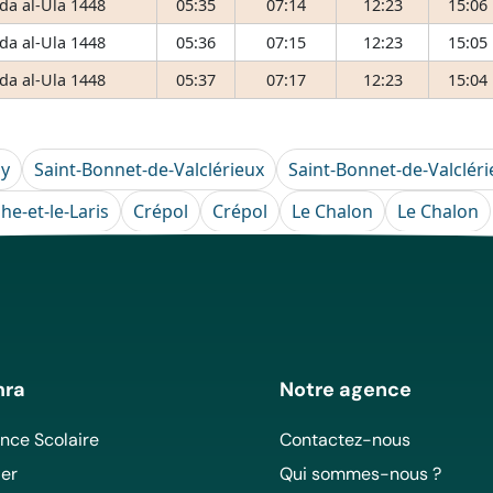
da al-Ula 1448
05:35
07:14
12:23
15:06
da al-Ula 1448
05:36
07:15
12:23
15:05
da al-Ula 1448
05:37
07:17
12:23
15:04
ay
Saint-Bonnet-de-Valclérieux
Saint-Bonnet-de-Valcléri
he-et-le-Laris
Crépol
Crépol
Le Chalon
Le Chalon
mra
Notre agence
ce Scolaire
Contactez-nous
er
Qui sommes-nous ?