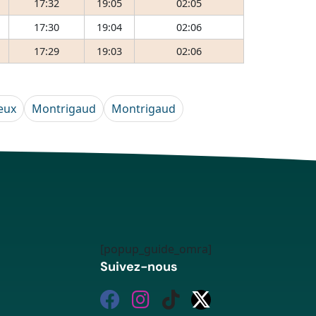
17:32
19:05
02:05
17:30
19:04
02:06
17:29
19:03
02:06
eux
Montrigaud
Montrigaud
[popup_guide_omra]
Suivez-nous