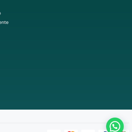
é
ente