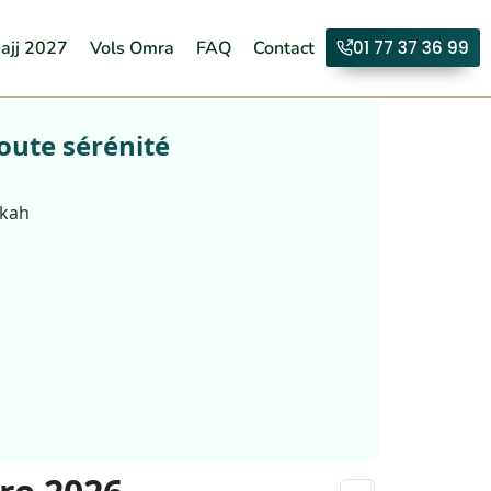
ajj 2027
Vols Omra
FAQ
Contact
01 77 37 36 99
oute sérénité
.
kkah