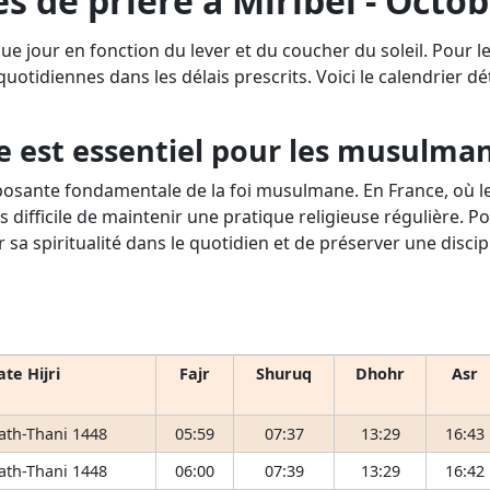
s de prière à Miribel - Octo
ue jour en fonction du lever et du coucher du soleil. Pour 
 quotidiennes dans les délais prescrits. Voici le calendrier d
e est essentiel pour les musulma
osante fondamentale de la foi musulmane. En France, où le 
s difficile de maintenir une pratique religieuse régulière. P
r sa spiritualité dans le quotidien et de préserver une disci
te Hijri
Fajr
Shuruq
Dhohr
Asr
 ath-Thani 1448
05:59
07:37
13:29
16:43
 ath-Thani 1448
06:00
07:39
13:29
16:42