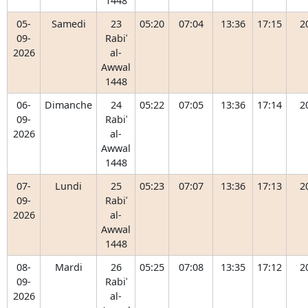
1448
05-
Samedi
23
05:20
07:04
13:36
17:15
2
09-
Rabiʿ
2026
al-
Awwal
1448
06-
Dimanche
24
05:22
07:05
13:36
17:14
2
09-
Rabiʿ
2026
al-
Awwal
1448
07-
Lundi
25
05:23
07:07
13:36
17:13
2
09-
Rabiʿ
2026
al-
Awwal
1448
08-
Mardi
26
05:25
07:08
13:35
17:12
2
09-
Rabiʿ
2026
al-