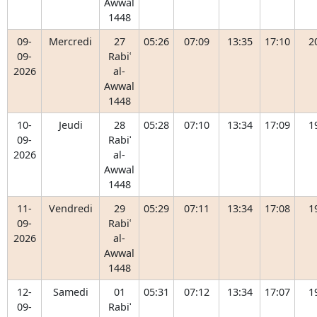
Awwal
1448
09-
Mercredi
27
05:26
07:09
13:35
17:10
2
09-
Rabiʿ
2026
al-
Awwal
1448
10-
Jeudi
28
05:28
07:10
13:34
17:09
1
09-
Rabiʿ
2026
al-
Awwal
1448
11-
Vendredi
29
05:29
07:11
13:34
17:08
1
09-
Rabiʿ
2026
al-
Awwal
1448
12-
Samedi
01
05:31
07:12
13:34
17:07
1
09-
Rabiʿ