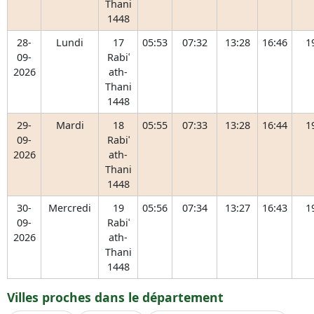
Thani
1448
28-
Lundi
17
05:53
07:32
13:28
16:46
1
09-
Rabiʿ
2026
ath-
Thani
1448
29-
Mardi
18
05:55
07:33
13:28
16:44
1
09-
Rabiʿ
2026
ath-
Thani
1448
30-
Mercredi
19
05:56
07:34
13:27
16:43
1
09-
Rabiʿ
2026
ath-
Thani
1448
Villes proches dans le département