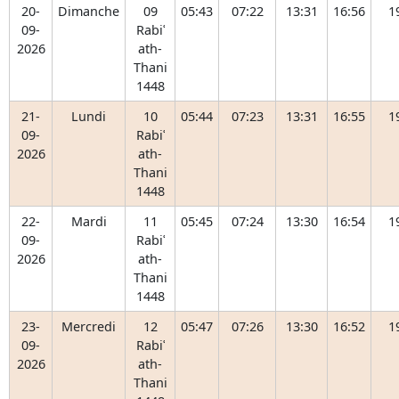
20-
Dimanche
09
05:43
07:22
13:31
16:56
1
09-
Rabiʿ
2026
ath-
Thani
1448
21-
Lundi
10
05:44
07:23
13:31
16:55
1
09-
Rabiʿ
2026
ath-
Thani
1448
22-
Mardi
11
05:45
07:24
13:30
16:54
1
09-
Rabiʿ
2026
ath-
Thani
1448
23-
Mercredi
12
05:47
07:26
13:30
16:52
1
09-
Rabiʿ
2026
ath-
Thani