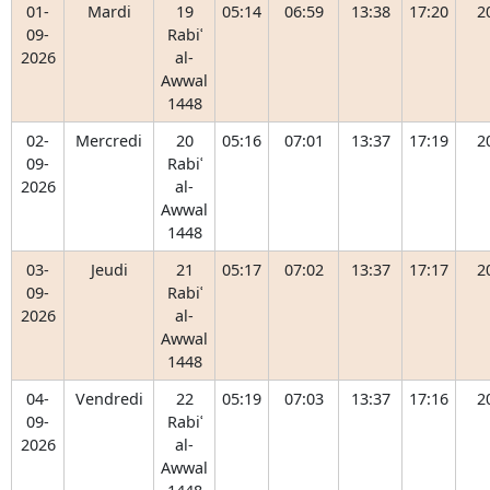
01-
Mardi
19
05:14
06:59
13:38
17:20
2
09-
Rabiʿ
2026
al-
Awwal
1448
02-
Mercredi
20
05:16
07:01
13:37
17:19
2
09-
Rabiʿ
2026
al-
Awwal
1448
03-
Jeudi
21
05:17
07:02
13:37
17:17
2
09-
Rabiʿ
2026
al-
Awwal
1448
04-
Vendredi
22
05:19
07:03
13:37
17:16
2
09-
Rabiʿ
2026
al-
Awwal