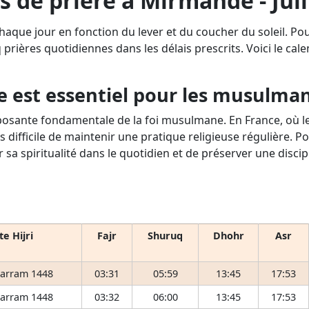
s de prière à Mirmande - Juil
haque jour en fonction du lever et du coucher du soleil. P
q prières quotidiennes dans les délais prescrits. Voici le cale
e est essentiel pour les musulma
osante fondamentale de la foi musulmane. En France, où le 
s difficile de maintenir une pratique religieuse régulière. P
r sa spiritualité dans le quotidien et de préserver une disci
e Hijri
Fajr
Shuruq
Dhohr
Asr
arram 1448
03:31
05:59
13:45
17:53
arram 1448
03:32
06:00
13:45
17:53