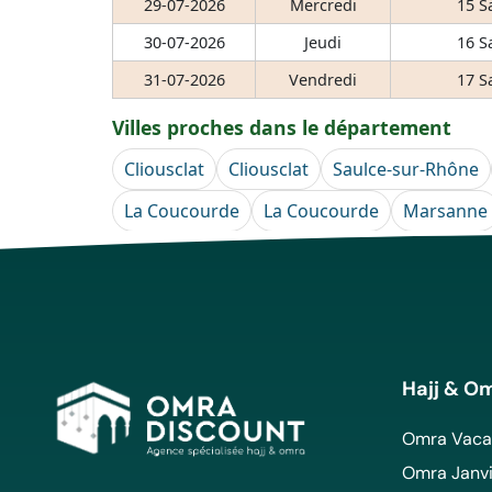
29-07-2026
Mercredi
15 S
30-07-2026
Jeudi
16 S
31-07-2026
Vendredi
17 S
Villes proches dans le département
Cliousclat
Cliousclat
Saulce-sur-Rhône
La Coucourde
La Coucourde
Marsanne
Hajj & O
Omra Vacan
Omra Janvi