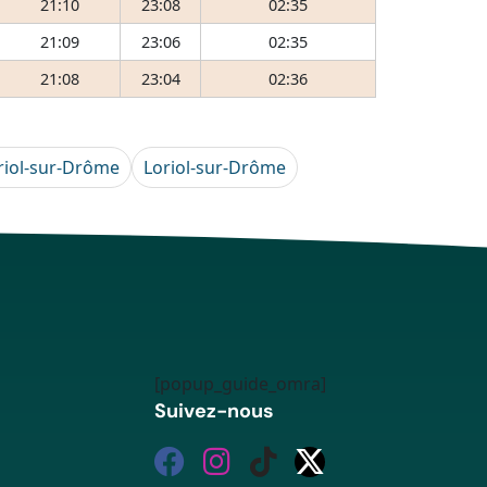
21:10
23:08
02:35
21:09
23:06
02:35
21:08
23:04
02:36
riol-sur-Drôme
Loriol-sur-Drôme
[popup_guide_omra]
Suivez-nous