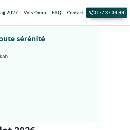
ajj 2027
Vols Omra
FAQ
Contact
01 77 37 36 99
oute sérénité
.
kkah