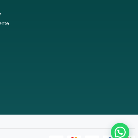
é
ente