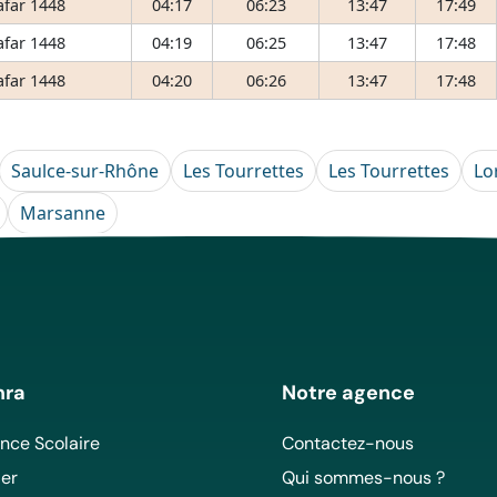
afar 1448
04:17
06:23
13:47
17:49
afar 1448
04:19
06:25
13:47
17:48
afar 1448
04:20
06:26
13:47
17:48
Saulce-sur-Rhône
Les Tourrettes
Les Tourrettes
Lo
Marsanne
mra
Notre agence
ce Scolaire
Contactez-nous
er
Qui sommes-nous ?