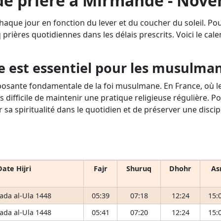
de prière à Mirmande - Nov
haque jour en fonction du lever et du coucher du soleil. P
q prières quotidiennes dans les délais prescrits. Voici le cale
e est essentiel pour les musulma
osante fondamentale de la foi musulmane. En France, où le 
s difficile de maintenir une pratique religieuse régulière. P
r sa spiritualité dans le quotidien et de préserver une disci
Date Hijri
Fajr
Shuruq
Dhohr
As
ada al-Ula 1448
05:39
07:18
12:24
15:
ada al-Ula 1448
05:41
07:20
12:24
15: