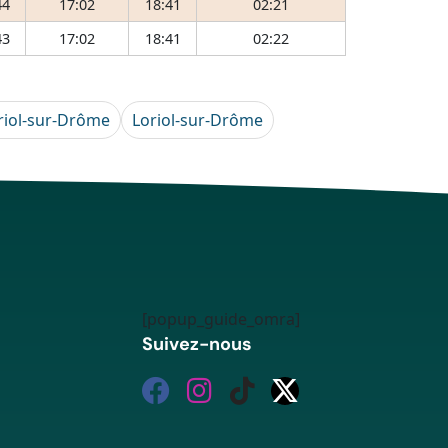
44
17:02
18:41
02:21
43
17:02
18:41
02:22
riol-sur-Drôme
Loriol-sur-Drôme
[popup_guide_omra]
Suivez-nous