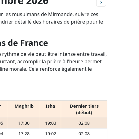
embre 2026
›
our les musulmans de Mirmande, suivre ces
ndrier détaillé des horaires de prière pour le
ns de France
rythme de vie peut être intense entre travail,
ourtant, accomplir la prière à l'heure permet
pline morale. Cela renforce également le
r
Maghrib
Isha
Dernier tiers
(début)
05
17:30
19:03
02:08
04
17:28
19:02
02:08