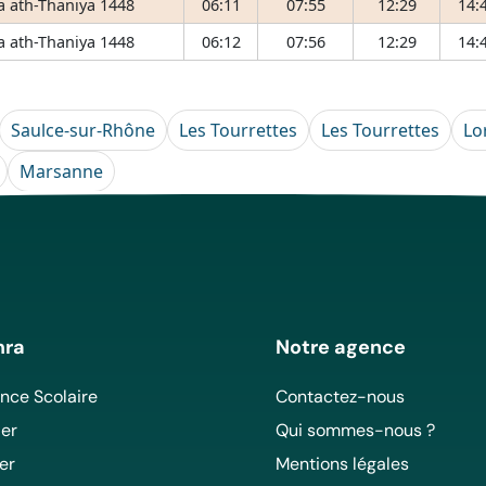
 ath-Thaniya 1448
06:11
07:55
12:29
14:
 ath-Thaniya 1448
06:12
07:56
12:29
14:
Saulce-sur-Rhône
Les Tourrettes
Les Tourrettes
Lo
Marsanne
mra
Notre agence
ce Scolaire
Contactez-nous
er
Qui sommes-nous ?
er
Mentions légales