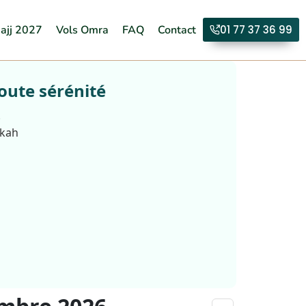
ajj 2027
Vols Omra
FAQ
Contact
01 77 37 36 99
oute sérénité
.
kkah