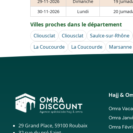
29-11-2026
Dimanche
19 Jumada
30-11-2026
Lundi
20 Jumada
Villes proches dans le département
Cliousclat
Cliousclat
Saulce-sur-Rhône
La Coucourde
La Coucourde
Marsanne
Hajj & O
Omra Vacan
Omra Janvi
29 Grand Place, 59100 Roubaix
Omra Févri
32 rue du pré Saint-