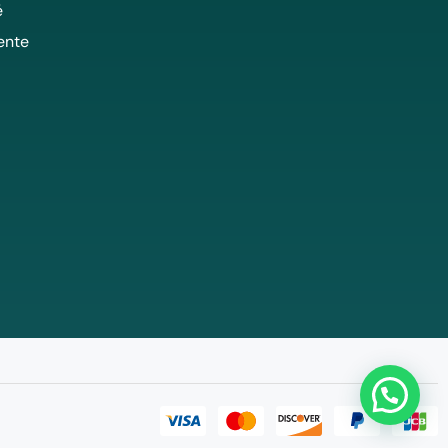
é
ente