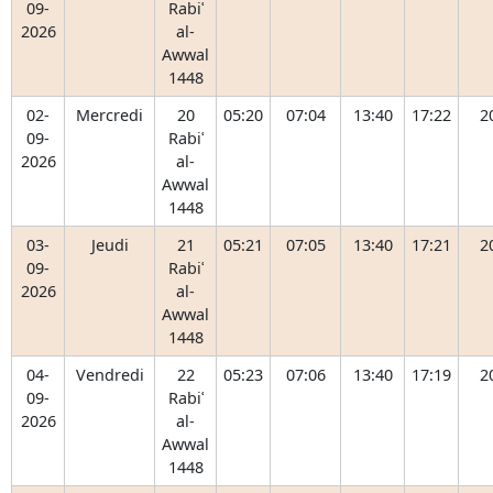
09-
Rabiʿ
2026
al-
Awwal
1448
02-
Mercredi
20
05:20
07:04
13:40
17:22
2
09-
Rabiʿ
2026
al-
Awwal
1448
03-
Jeudi
21
05:21
07:05
13:40
17:21
2
09-
Rabiʿ
2026
al-
Awwal
1448
04-
Vendredi
22
05:23
07:06
13:40
17:19
2
09-
Rabiʿ
2026
al-
Awwal
1448