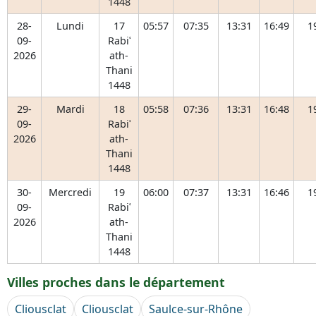
1448
28-
Lundi
17
05:57
07:35
13:31
16:49
1
09-
Rabiʿ
2026
ath-
Thani
1448
29-
Mardi
18
05:58
07:36
13:31
16:48
1
09-
Rabiʿ
2026
ath-
Thani
1448
30-
Mercredi
19
06:00
07:37
13:31
16:46
1
09-
Rabiʿ
2026
ath-
Thani
1448
Villes proches dans le département
Cliousclat
Cliousclat
Saulce-sur-Rhône