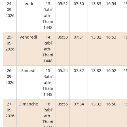
24-
Jeudi
13
05:52
07:30
13:33
16:54
1
09-
Rabiʿ
2026
ath-
Thani
1448
25-
Vendredi
14
05:53
07:31
13:32
16:53
1
09-
Rabiʿ
2026
ath-
Thani
1448
26-
Samedi
15
05:54
07:32
13:32
16:52
1
09-
Rabiʿ
2026
ath-
Thani
1448
27-
Dimanche
16
05:56
07:34
13:32
16:50
1
09-
Rabiʿ
2026
ath-
Thani