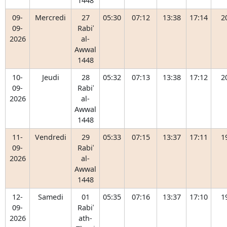
1448
09-
Mercredi
27
05:30
07:12
13:38
17:14
2
09-
Rabiʿ
2026
al-
Awwal
1448
10-
Jeudi
28
05:32
07:13
13:38
17:12
2
09-
Rabiʿ
2026
al-
Awwal
1448
11-
Vendredi
29
05:33
07:15
13:37
17:11
1
09-
Rabiʿ
2026
al-
Awwal
1448
12-
Samedi
01
05:35
07:16
13:37
17:10
1
09-
Rabiʿ
2026
ath-