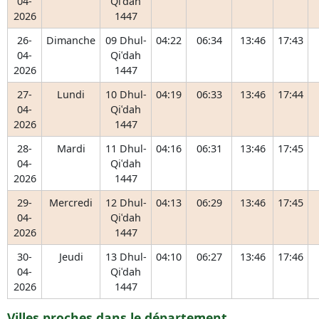
04-
Qiʿdah
2026
1447
26-
Dimanche
09 Dhul-
04:22
06:34
13:46
17:43
04-
Qiʿdah
2026
1447
27-
Lundi
10 Dhul-
04:19
06:33
13:46
17:44
04-
Qiʿdah
2026
1447
28-
Mardi
11 Dhul-
04:16
06:31
13:46
17:45
04-
Qiʿdah
2026
1447
29-
Mercredi
12 Dhul-
04:13
06:29
13:46
17:45
04-
Qiʿdah
2026
1447
30-
Jeudi
13 Dhul-
04:10
06:27
13:46
17:46
04-
Qiʿdah
2026
1447
Villes proches dans le département