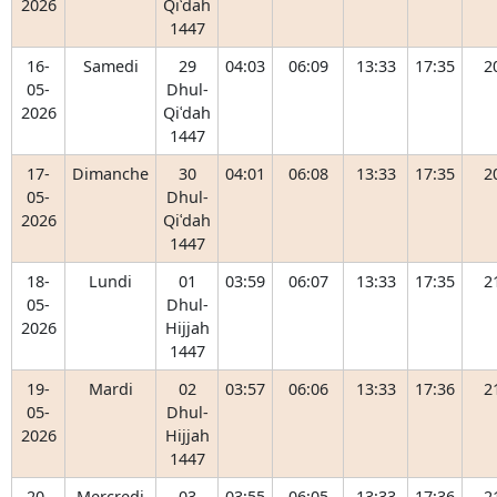
2026
Qiʿdah
1447
16-
Samedi
29
04:03
06:09
13:33
17:35
2
05-
Dhul-
2026
Qiʿdah
1447
17-
Dimanche
30
04:01
06:08
13:33
17:35
2
05-
Dhul-
2026
Qiʿdah
1447
18-
Lundi
01
03:59
06:07
13:33
17:35
2
05-
Dhul-
2026
Hijjah
1447
19-
Mardi
02
03:57
06:06
13:33
17:36
2
05-
Dhul-
2026
Hijjah
1447
20-
Mercredi
03
03:55
06:05
13:33
17:36
2