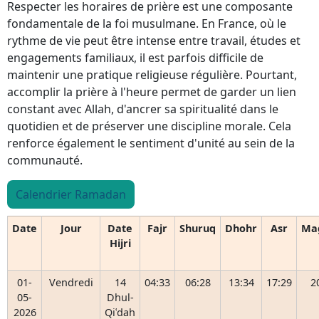
Respecter les horaires de prière est une composante
fondamentale de la foi musulmane. En France, où le
rythme de vie peut être intense entre travail, études et
engagements familiaux, il est parfois difficile de
maintenir une pratique religieuse régulière. Pourtant,
accomplir la prière à l'heure permet de garder un lien
constant avec Allah, d'ancrer sa spiritualité dans le
quotidien et de préserver une discipline morale. Cela
renforce également le sentiment d'unité au sein de la
communauté.
Calendrier Ramadan
Date
Jour
Date
Fajr
Shuruq
Dhohr
Asr
Ma
Hijri
01-
Vendredi
14
04:33
06:28
13:34
17:29
2
05-
Dhul-
2026
Qiʿdah