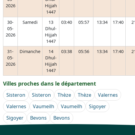
2026
Hijjah
1447
30-
Samedi
13
03:40
05:57
13:34
17:40
2
05-
Dhul-
2026
Hijjah
1447
31-
Dimanche
14
03:38
05:56
13:34
17:40
2
05-
Dhul-
2026
Hijjah
1447
Villes proches dans le département
Sisteron
Sisteron
Thèze
Thèze
Valernes
Valernes
Vaumeilh
Vaumeilh
Sigoyer
Sigoyer
Bevons
Bevons