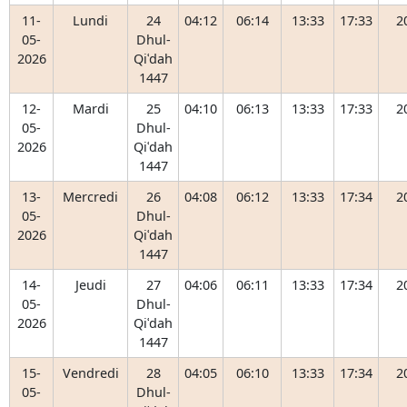
11-
Lundi
24
04:12
06:14
13:33
17:33
2
05-
Dhul-
2026
Qiʿdah
1447
12-
Mardi
25
04:10
06:13
13:33
17:33
2
05-
Dhul-
2026
Qiʿdah
1447
13-
Mercredi
26
04:08
06:12
13:33
17:34
2
05-
Dhul-
2026
Qiʿdah
1447
14-
Jeudi
27
04:06
06:11
13:33
17:34
2
05-
Dhul-
2026
Qiʿdah
1447
15-
Vendredi
28
04:05
06:10
13:33
17:34
2
05-
Dhul-